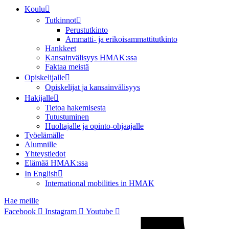
Koulu
Tutkinnot
Perustutkinto
Ammatti- ja erikoisammattitutkinto
Hankkeet
Kansainvälisyys HMAK:ssa
Faktaa meistä
Opiskelijalle
Opiskelijat ja kansainvälisyys
Hakijalle
Tietoa hakemisesta
Tutustuminen
Huoltajalle ja opinto-ohjaajalle
Työelämälle
Alumnille
Yhteystiedot
Elämää HMAK:ssa
In English
International mobilities in HMAK
Hae meille
Facebook
Instagram
Youtube