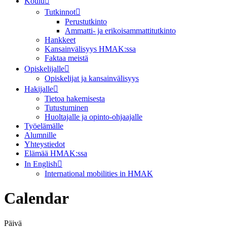
Koulu
Tutkinnot
Perustutkinto
Ammatti- ja erikoisammattitutkinto
Hankkeet
Kansainvälisyys HMAK:ssa
Faktaa meistä
Opiskelijalle
Opiskelijat ja kansainvälisyys
Hakijalle
Tietoa hakemisesta
Tutustuminen
Huoltajalle ja opinto-ohjaajalle
Työelämälle
Alumnille
Yhteystiedot
Elämää HMAK:ssa
In English
International mobilities in HMAK
Calendar
Päivä