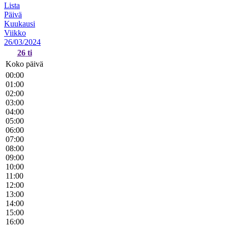
Lista
Päivä
Kuukausi
Viikko
26/03/2024
26
ti
Koko päivä
00:00
01:00
02:00
03:00
04:00
05:00
06:00
07:00
08:00
09:00
10:00
11:00
12:00
13:00
14:00
15:00
16:00