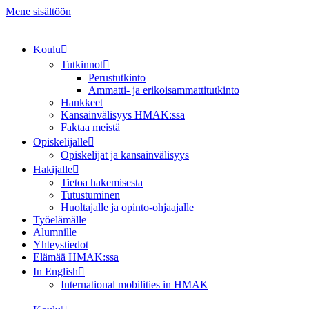
Mene sisältöön
Koulu
Tutkinnot
Perustutkinto
Ammatti- ja erikoisammattitutkinto
Hankkeet
Kansainvälisyys HMAK:ssa
Faktaa meistä
Opiskelijalle
Opiskelijat ja kansainvälisyys
Hakijalle
Tietoa hakemisesta
Tutustuminen
Huoltajalle ja opinto-ohjaajalle
Työelämälle
Alumnille
Yhteystiedot
Elämää HMAK:ssa
In English
International mobilities in HMAK