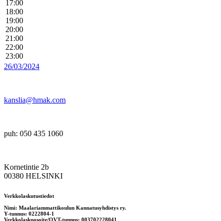
17:00
18:00
19:00
20:00
21:00
22:00
23:00
26/03/2024
kanslia@hmak.com
puh: 050 435 1060
Kornetintie 2b
00380 HELSINKI
Verkkolaskutustiedot
Nimi: Maalariammattikoulun Kannatusyhdistys ry.
Y-tunnus: 0222804-1
Verkkolaskuosoite/OVT-tunnus: 003702228041