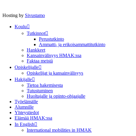
Hosting by
Sivustamo
Koulu
Tutkinnot
Perustutkinto
Ammatti- ja erikoisammattitutkinto
Hankkeet
Kansainvälisyys HMAK:ssa
Faktaa meistä
Opiskelijalle
Opiskelijat ja kansainvälisyys
Hakijalle
Tietoa hakemisesta
Tutustuminen
Huoltajalle ja opinto-ohjaajalle
Työelämälle
Alumnille
Yhteystiedot
Elämää HMAK:ssa
In English
International mobilities in HMAK