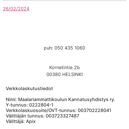
26/02/2024
kanslia@hmak.com
puh: 050 435 1060
Kornetintie 2b
00380 HELSINKI
Verkkolaskutustiedot
Nimi: Maalariammattikoulun Kannatusyhdistys ry.
Y-tunnus: 0222804-1
Verkkolaskuosoite/OVT-tunnus: 003702228041
Välittäjän tunnus: 003723327487
Välittäjä: Apix