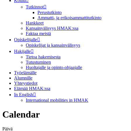
Koulu
Tutkinnot
Perustutkinto
Ammatti- ja erikoisammattitutkinto
Hankkeet
Kansainvälisyys HMAK:ssa
Faktaa meistä
Opiskelijalle
Opiskelijat ja kansainvälisyys
Hakijalle
Tietoa hakemisesta
Tutustuminen
Huoltajalle ja opinto-ohjaajalle
Työelämälle
Alumnille
Yhteystiedot
Elämää HMAK:ssa
In English
International mobilities in HMAK
Calendar
Päivä