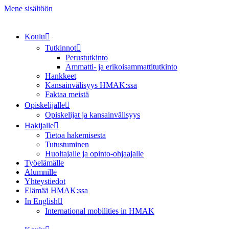
Mene sisältöön
Koulu
Tutkinnot
Perustutkinto
Ammatti- ja erikoisammattitutkinto
Hankkeet
Kansainvälisyys HMAK:ssa
Faktaa meistä
Opiskelijalle
Opiskelijat ja kansainvälisyys
Hakijalle
Tietoa hakemisesta
Tutustuminen
Huoltajalle ja opinto-ohjaajalle
Työelämälle
Alumnille
Yhteystiedot
Elämää HMAK:ssa
In English
International mobilities in HMAK