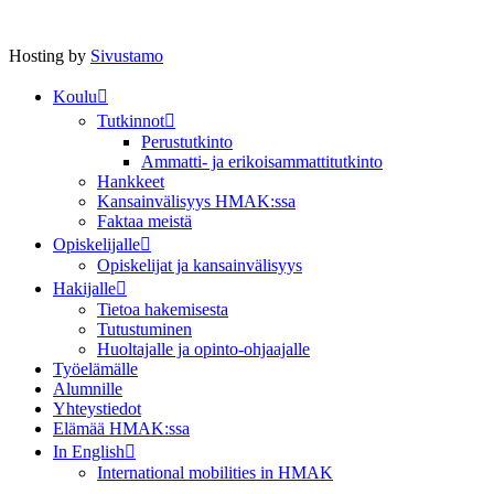
Hosting by
Sivustamo
Koulu
Tutkinnot
Perustutkinto
Ammatti- ja erikoisammattitutkinto
Hankkeet
Kansainvälisyys HMAK:ssa
Faktaa meistä
Opiskelijalle
Opiskelijat ja kansainvälisyys
Hakijalle
Tietoa hakemisesta
Tutustuminen
Huoltajalle ja opinto-ohjaajalle
Työelämälle
Alumnille
Yhteystiedot
Elämää HMAK:ssa
In English
International mobilities in HMAK