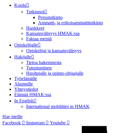
Koulu
Tutkinnot
Perustutkinto
Ammatti- ja erikoisammattitutkinto
Hankkeet
Kansainvälisyys HMAK:ssa
Faktaa meistä
Opiskelijalle
Opiskelijat ja kansainvälisyys
Hakijalle
Tietoa hakemisesta
Tutustuminen
Huoltajalle ja opinto-ohjaajalle
Työelämälle
Alumnille
Yhteystiedot
Elämää HMAK:ssa
In English
International mobilities in HMAK
Hae meille
Facebook
Instagram
Youtube