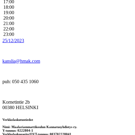
17:00
18:00
19:00
20:00
21:00
22:00
23:00
25/12/2023
kanslia@hmak.com
puh: 050 435 1060
Kornetintie 2b
00380 HELSINKI
Verkkolaskutustiedot
Nimi: Maalariammattikoulun Kannatusyhdistys ry.
Y-tunnus: 0222804-1
Verkkolaskuosoite/OVT-tunnus: 003702228041