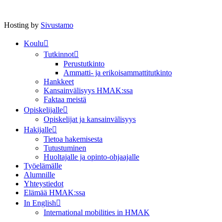
Hosting by
Sivustamo
Koulu
Tutkinnot
Perustutkinto
Ammatti- ja erikoisammattitutkinto
Hankkeet
Kansainvälisyys HMAK:ssa
Faktaa meistä
Opiskelijalle
Opiskelijat ja kansainvälisyys
Hakijalle
Tietoa hakemisesta
Tutustuminen
Huoltajalle ja opinto-ohjaajalle
Työelämälle
Alumnille
Yhteystiedot
Elämää HMAK:ssa
In English
International mobilities in HMAK