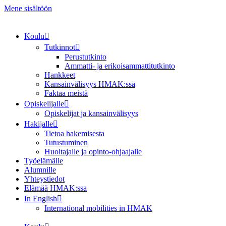
Mene sisältöön
Koulu
Tutkinnot
Perustutkinto
Ammatti- ja erikoisammattitutkinto
Hankkeet
Kansainvälisyys HMAK:ssa
Faktaa meistä
Opiskelijalle
Opiskelijat ja kansainvälisyys
Hakijalle
Tietoa hakemisesta
Tutustuminen
Huoltajalle ja opinto-ohjaajalle
Työelämälle
Alumnille
Yhteystiedot
Elämää HMAK:ssa
In English
International mobilities in HMAK