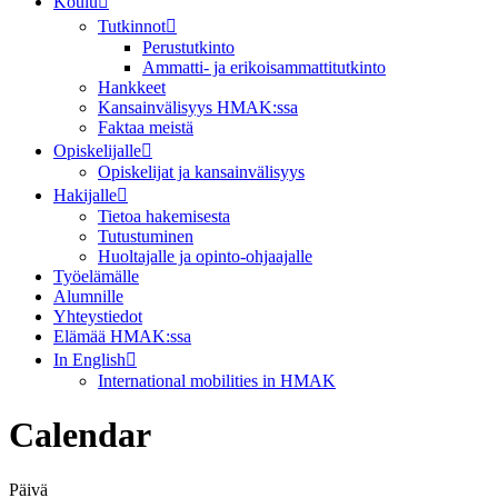
Koulu
Tutkinnot
Perustutkinto
Ammatti- ja erikoisammattitutkinto
Hankkeet
Kansainvälisyys HMAK:ssa
Faktaa meistä
Opiskelijalle
Opiskelijat ja kansainvälisyys
Hakijalle
Tietoa hakemisesta
Tutustuminen
Huoltajalle ja opinto-ohjaajalle
Työelämälle
Alumnille
Yhteystiedot
Elämää HMAK:ssa
In English
International mobilities in HMAK
Calendar
Päivä