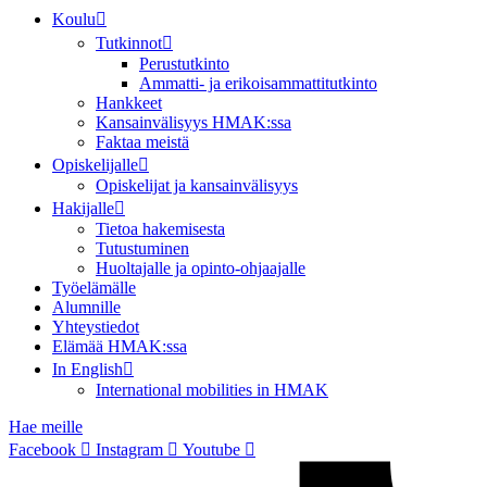
Koulu
Tutkinnot
Perustutkinto
Ammatti- ja erikoisammattitutkinto
Hankkeet
Kansainvälisyys HMAK:ssa
Faktaa meistä
Opiskelijalle
Opiskelijat ja kansainvälisyys
Hakijalle
Tietoa hakemisesta
Tutustuminen
Huoltajalle ja opinto-ohjaajalle
Työelämälle
Alumnille
Yhteystiedot
Elämää HMAK:ssa
In English
International mobilities in HMAK
Hae meille
Facebook
Instagram
Youtube