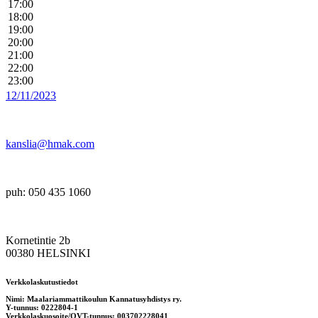
17:00
18:00
19:00
20:00
21:00
22:00
23:00
12/11/2023
kanslia@hmak.com
puh: 050 435 1060
Kornetintie 2b
00380 HELSINKI
Verkkolaskutustiedot
Nimi: Maalariammattikoulun Kannatusyhdistys ry.
Y-tunnus: 0222804-1
Verkkolaskuosoite/OVT-tunnus: 003702228041