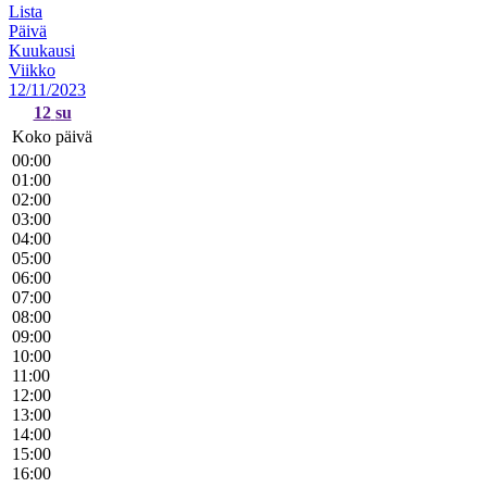
Lista
Päivä
Kuukausi
Viikko
12/11/2023
12
su
Koko päivä
00:00
01:00
02:00
03:00
04:00
05:00
06:00
07:00
08:00
09:00
10:00
11:00
12:00
13:00
14:00
15:00
16:00