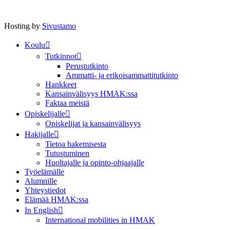
Hosting by
Sivustamo
Koulu
Tutkinnot
Perustutkinto
Ammatti- ja erikoisammattitutkinto
Hankkeet
Kansainvälisyys HMAK:ssa
Faktaa meistä
Opiskelijalle
Opiskelijat ja kansainvälisyys
Hakijalle
Tietoa hakemisesta
Tutustuminen
Huoltajalle ja opinto-ohjaajalle
Työelämälle
Alumnille
Yhteystiedot
Elämää HMAK:ssa
In English
International mobilities in HMAK