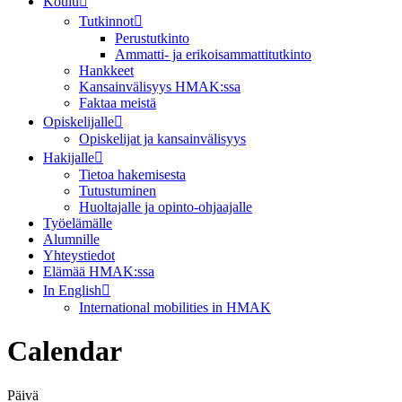
Koulu
Tutkinnot
Perustutkinto
Ammatti- ja erikoisammattitutkinto
Hankkeet
Kansainvälisyys HMAK:ssa
Faktaa meistä
Opiskelijalle
Opiskelijat ja kansainvälisyys
Hakijalle
Tietoa hakemisesta
Tutustuminen
Huoltajalle ja opinto-ohjaajalle
Työelämälle
Alumnille
Yhteystiedot
Elämää HMAK:ssa
In English
International mobilities in HMAK
Calendar
Päivä