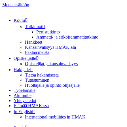
Mene sisältöön
Koulu
Tutkinnot
Perustutkinto
Ammatti- ja erikoisammattitutkinto
Hankkeet
Kansainvälisyys HMAK:ssa
Faktaa meistä
Opiskelijalle
Opiskelijat ja kansainvälisyys
Hakijalle
Tietoa hakemisesta
Tutustuminen
Huoltajalle ja opinto-ohjaajalle
Työelämälle
Alumnille
Yhteystiedot
Elämää HMAK:ssa
In English
International mobilities in HMAK