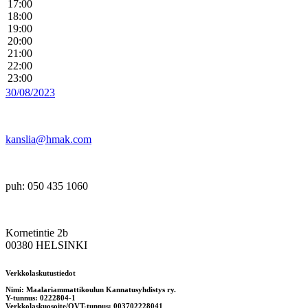
17:00
18:00
19:00
20:00
21:00
22:00
23:00
30/08/2023
kanslia@hmak.com
puh: 050 435 1060
Kornetintie 2b
00380 HELSINKI
Verkkolaskutustiedot
Nimi: Maalariammattikoulun Kannatusyhdistys ry.
Y-tunnus: 0222804-1
Verkkolaskuosoite/OVT-tunnus: 003702228041