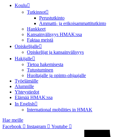
Koulu
Tutkinnot
Perustutkinto
Ammatti- ja erikoisammattitutkinto
Hankkeet
Kansainvälisyys HMAK:ssa
Faktaa meistä
Opiskelijalle
Opiskelijat ja kansainvälisyys
Hakijalle
Tietoa hakemisesta
Tutustuminen
Huoltajalle ja opinto-ohjaajalle
Työelämälle
Alumnille
Yhteystiedot
Elämää HMAK:ssa
In English
International mobilities in HMAK
Hae meille
Facebook
Instagram
Youtube