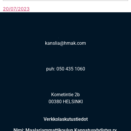
20/07/2023
kanslia@hmak.com
puh: 050 435 1060
Kornetintie 2b
00380 HELSINKI
Verkkolaskutustiedot
Nimi: Maalariammattikoulun Kannatusyhdistys ry.