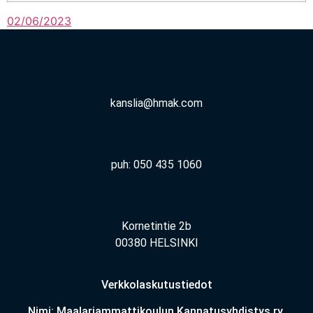
02/06/2023
kanslia@hmak.com
puh: 050 435 1060
Kornetintie 2b
00380 HELSINKI
Verkkolaskutustiedot
Nimi: Maalariammattikoulun Kannatusyhdistys ry.