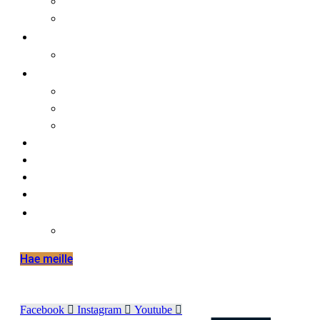
faktaa meistä
opiskelijalle
opiskelijat ja kansainvälisyys
hakijalle
tietoa hakemisesta
tutustuminen
huoltajalle ja opinto-ohjaajalle
työelämälle
alumnille
yhteystiedot
elämää hmak:ssa
in english
international mobilities in hmak
Hae meille
Facebook
Instagram
Youtube