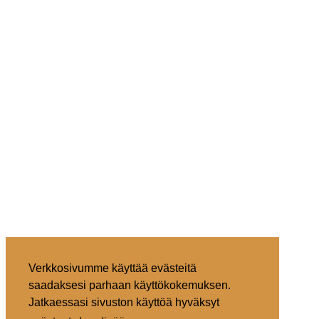
Verkkosivumme käyttää evästeitä
saadaksesi parhaan käyttökokemuksen.
Jatkaessasi sivuston käyttöä hyväksyt