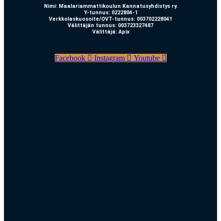
Nimi: Maalariammattikoulun Kannatusyhdistys ry.
Y-tunnus: 0222804-1
Verkkolaskuosoite/OVT-tunnus: 003702228041
Välittäjän tunnus: 003723327487
Välittäjä: Apix
Facebook
Instagram
Youtube