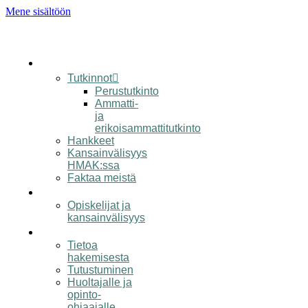
Mene sisältöön
koulu
Tutkinnot
Perustutkinto
Ammatti-
ja
erikoisammattitutkinto
Hankkeet
Kansainvälisyys
HMAK:ssa
Faktaa meistä
opiskelijalle
Opiskelijat ja
kansainvälisyys
hakijalle
Tietoa
hakemisesta
Tutustuminen
Huoltajalle ja
opinto-
ohjaajalle