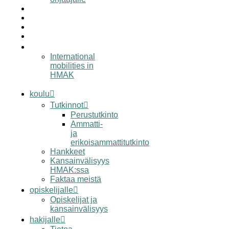
työelämälle
alumnille
yhteystiedot
elämää hmak:ssa
in english
International
mobilities in
HMAK
koulu
Tutkinnot
Perustutkinto
Ammatti-
ja
erikoisammattitutkinto
Hankkeet
Kansainvälisyys
HMAK:ssa
Faktaa meistä
opiskelijalle
Opiskelijat ja
kansainvälisyys
hakijalle