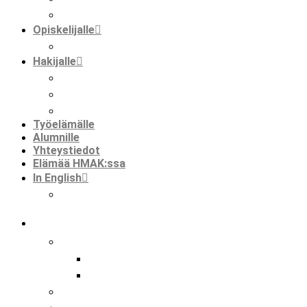
faktaa meistä
Opiskelijalle
opiskelijat ja kansainvälisyys
Hakijalle
tietoa hakemisesta
tutustuminen
huoltajalle ja opinto-ohjaajalle
Työelämälle
Alumnille
Yhteystiedot
Elämää HMAK:ssa
In English
international mobilities in hmak
koulu
tutkinnot
perustutkinto
ammatti- ja erikoisammattitutkinto
hankkeet
kansainvälisyys hmak:ssa