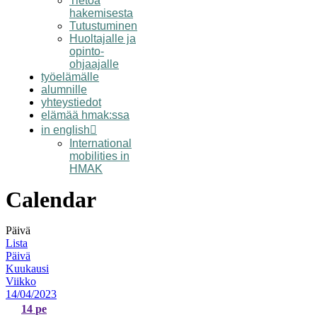
Tietoa
hakemisesta
Tutustuminen
Huoltajalle ja
opinto-
ohjaajalle
työelämälle
alumnille
yhteystiedot
elämää hmak:ssa
in english
International
mobilities in
HMAK
Calendar
Päivä
Lista
Päivä
Kuukausi
Viikko
14/04/2023
14
pe