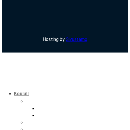
Hosting by
Sivustamo
Koulu
tutkinnot
perustutkinto
ammatti- ja erikoisammattitutkinto
hankkeet
kansainvälisyys hmak:ssa