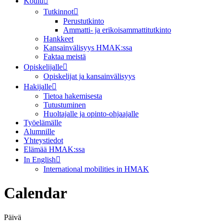
Koulu
Tutkinnot
Perustutkinto
Ammatti- ja erikoisammattitutkinto
Hankkeet
Kansainvälisyys HMAK:ssa
Faktaa meistä
Opiskelijalle
Opiskelijat ja kansainvälisyys
Hakijalle
Tietoa hakemisesta
Tutustuminen
Huoltajalle ja opinto-ohjaajalle
Työelämälle
Alumnille
Yhteystiedot
Elämää HMAK:ssa
In English
International mobilities in HMAK
Calendar
Päivä