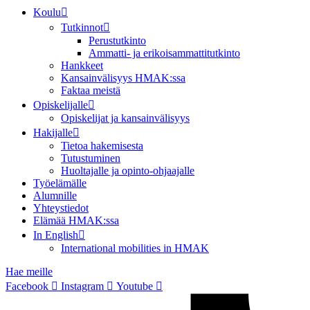
Koulu
Tutkinnot
Perustutkinto
Ammatti- ja erikoisammattitutkinto
Hankkeet
Kansainvälisyys HMAK:ssa
Faktaa meistä
Opiskelijalle
Opiskelijat ja kansainvälisyys
Hakijalle
Tietoa hakemisesta
Tutustuminen
Huoltajalle ja opinto-ohjaajalle
Työelämälle
Alumnille
Yhteystiedot
Elämää HMAK:ssa
In English
International mobilities in HMAK
Hae meille
Facebook
Instagram
Youtube