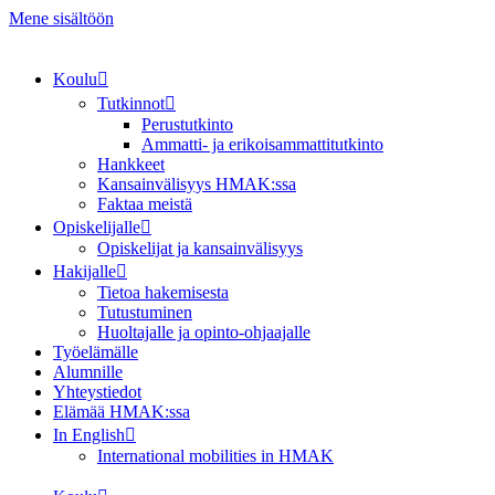
Mene sisältöön
Koulu
Tutkinnot
Perustutkinto
Ammatti- ja erikoisammattitutkinto
Hankkeet
Kansainvälisyys HMAK:ssa
Faktaa meistä
Opiskelijalle
Opiskelijat ja kansainvälisyys
Hakijalle
Tietoa hakemisesta
Tutustuminen
Huoltajalle ja opinto-ohjaajalle
Työelämälle
Alumnille
Yhteystiedot
Elämää HMAK:ssa
In English
International mobilities in HMAK