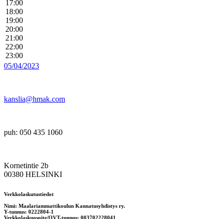
17:00
18:00
19:00
20:00
21:00
22:00
23:00
05/04/2023
kanslia@hmak.com
puh: 050 435 1060
Kornetintie 2b
00380 HELSINKI
Verkkolaskutustiedot
Nimi: Maalariammattikoulun Kannatusyhdistys ry.
Y-tunnus: 0222804-1
Verkkolaskuosoite/OVT-tunnus: 003702228041