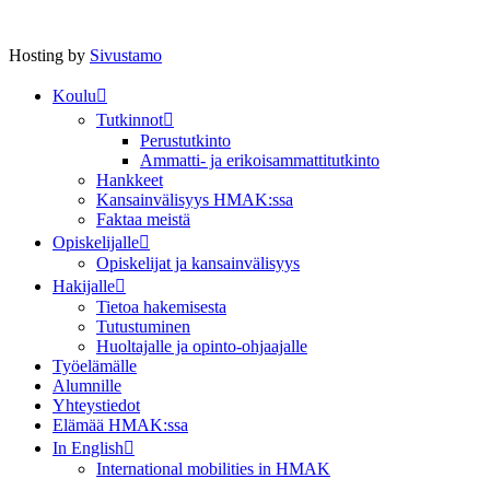
Hosting by
Sivustamo
Koulu
Tutkinnot
Perustutkinto
Ammatti- ja erikoisammattitutkinto
Hankkeet
Kansainvälisyys HMAK:ssa
Faktaa meistä
Opiskelijalle
Opiskelijat ja kansainvälisyys
Hakijalle
Tietoa hakemisesta
Tutustuminen
Huoltajalle ja opinto-ohjaajalle
Työelämälle
Alumnille
Yhteystiedot
Elämää HMAK:ssa
In English
International mobilities in HMAK