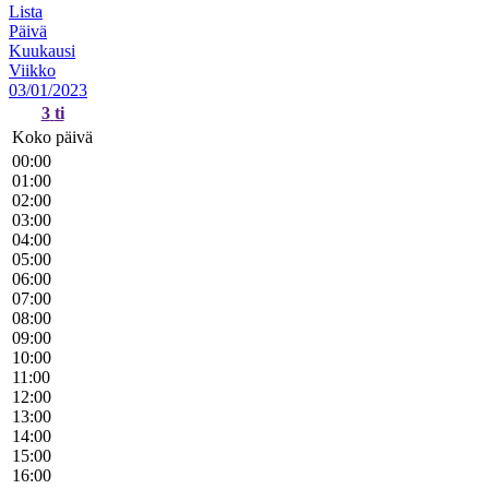
Lista
Päivä
Kuukausi
Viikko
03/01/2023
3
ti
Koko päivä
00:00
01:00
02:00
03:00
04:00
05:00
06:00
07:00
08:00
09:00
10:00
11:00
12:00
13:00
14:00
15:00
16:00