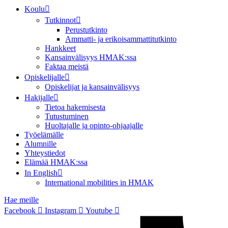
Koulu
Tutkinnot
Perustutkinto
Ammatti- ja erikoisammattitutkinto
Hankkeet
Kansainvälisyys HMAK:ssa
Faktaa meistä
Opiskelijalle
Opiskelijat ja kansainvälisyys
Hakijalle
Tietoa hakemisesta
Tutustuminen
Huoltajalle ja opinto-ohjaajalle
Työelämälle
Alumnille
Yhteystiedot
Elämää HMAK:ssa
In English
International mobilities in HMAK
Hae meille
Facebook
Instagram
Youtube