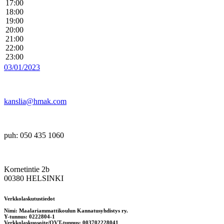
17:00
18:00
19:00
20:00
21:00
22:00
23:00
03/01/2023
kanslia@hmak.com
puh: 050 435 1060
Kornetintie 2b
00380 HELSINKI
Verkkolaskutustiedot
Nimi: Maalariammattikoulun Kannatusyhdistys ry.
Y-tunnus: 0222804-1
Verkkolaskuosoite/OVT-tunnus: 003702228041