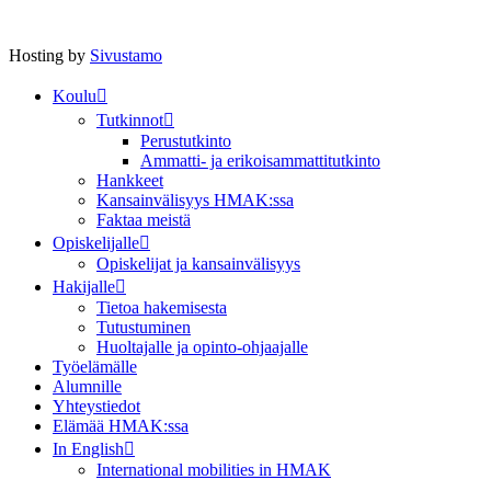
Hosting by
Sivustamo
Koulu
Tutkinnot
Perustutkinto
Ammatti- ja erikoisammattitutkinto
Hankkeet
Kansainvälisyys HMAK:ssa
Faktaa meistä
Opiskelijalle
Opiskelijat ja kansainvälisyys
Hakijalle
Tietoa hakemisesta
Tutustuminen
Huoltajalle ja opinto-ohjaajalle
Työelämälle
Alumnille
Yhteystiedot
Elämää HMAK:ssa
In English
International mobilities in HMAK