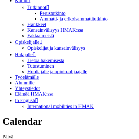
Koulu
Tutkinnot
Perustutkinto
Ammatti- ja erikoisammattitutkinto
Hankkeet
Kansainvälisyys HMAK:ssa
Faktaa meistä
Opiskelijalle
Opiskelijat ja kansainvälisyys
Hakijalle
Tietoa hakemisesta
Tutustuminen
Huoltajalle ja opinto-ohjaajalle
Työelämälle
Alumnille
Yhteystiedot
Elämää HMAK:ssa
In English
International mobilities in HMAK
Calendar
Päivä