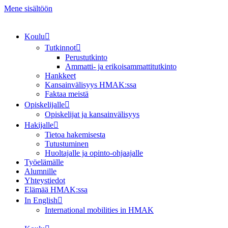
Mene sisältöön
Koulu
Tutkinnot
Perustutkinto
Ammatti- ja erikoisammattitutkinto
Hankkeet
Kansainvälisyys HMAK:ssa
Faktaa meistä
Opiskelijalle
Opiskelijat ja kansainvälisyys
Hakijalle
Tietoa hakemisesta
Tutustuminen
Huoltajalle ja opinto-ohjaajalle
Työelämälle
Alumnille
Yhteystiedot
Elämää HMAK:ssa
In English
International mobilities in HMAK