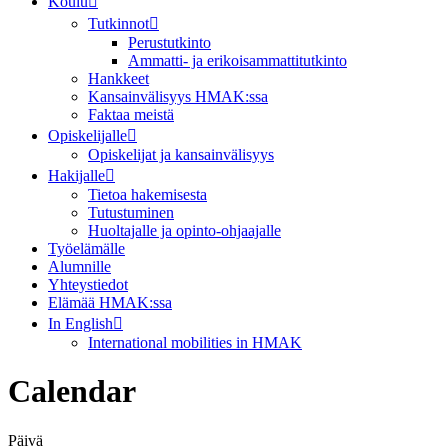
Koulu
Tutkinnot
Perustutkinto
Ammatti- ja erikoisammattitutkinto
Hankkeet
Kansainvälisyys HMAK:ssa
Faktaa meistä
Opiskelijalle
Opiskelijat ja kansainvälisyys
Hakijalle
Tietoa hakemisesta
Tutustuminen
Huoltajalle ja opinto-ohjaajalle
Työelämälle
Alumnille
Yhteystiedot
Elämää HMAK:ssa
In English
International mobilities in HMAK
Calendar
Päivä