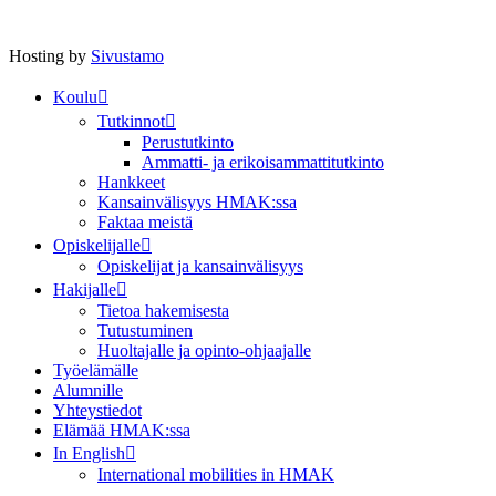
Hosting by
Sivustamo
Koulu
Tutkinnot
Perustutkinto
Ammatti- ja erikoisammattitutkinto
Hankkeet
Kansainvälisyys HMAK:ssa
Faktaa meistä
Opiskelijalle
Opiskelijat ja kansainvälisyys
Hakijalle
Tietoa hakemisesta
Tutustuminen
Huoltajalle ja opinto-ohjaajalle
Työelämälle
Alumnille
Yhteystiedot
Elämää HMAK:ssa
In English
International mobilities in HMAK