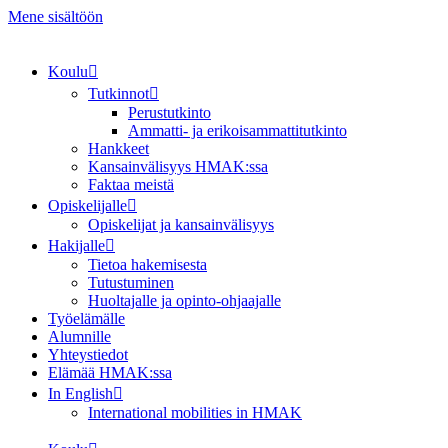
Mene sisältöön
Koulu
Tutkinnot
Perustutkinto
Ammatti- ja erikoisammattitutkinto
Hankkeet
Kansainvälisyys HMAK:ssa
Faktaa meistä
Opiskelijalle
Opiskelijat ja kansainvälisyys
Hakijalle
Tietoa hakemisesta
Tutustuminen
Huoltajalle ja opinto-ohjaajalle
Työelämälle
Alumnille
Yhteystiedot
Elämää HMAK:ssa
In English
International mobilities in HMAK