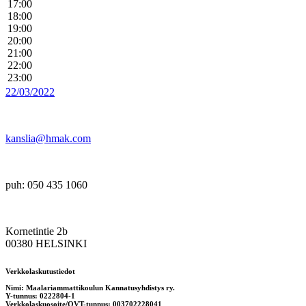
17:00
18:00
19:00
20:00
21:00
22:00
23:00
22/03/2022
kanslia@hmak.com
puh: 050 435 1060
Kornetintie 2b
00380 HELSINKI
Verkkolaskutustiedot
Nimi: Maalariammattikoulun Kannatusyhdistys ry.
Y-tunnus: 0222804-1
Verkkolaskuosoite/OVT-tunnus: 003702228041