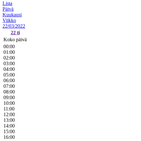
Lista
Päivä
Kuukausi
Viikko
22/03/2022
22
ti
Koko päivä
00:00
01:00
02:00
03:00
04:00
05:00
06:00
07:00
08:00
09:00
10:00
11:00
12:00
13:00
14:00
15:00
16:00