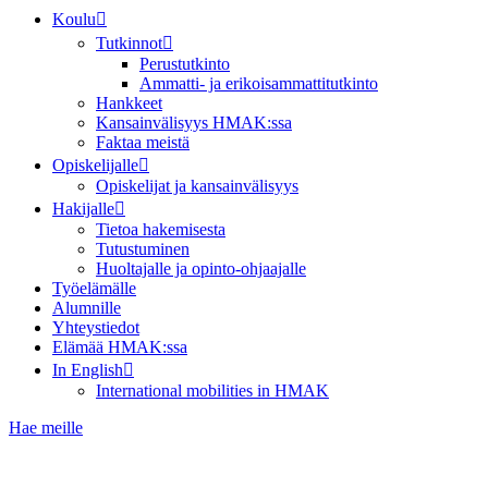
Koulu
Tutkinnot
Perustutkinto
Ammatti- ja erikoisammattitutkinto
Hankkeet
Kansainvälisyys HMAK:ssa
Faktaa meistä
Opiskelijalle
Opiskelijat ja kansainvälisyys
Hakijalle
Tietoa hakemisesta
Tutustuminen
Huoltajalle ja opinto-ohjaajalle
Työelämälle
Alumnille
Yhteystiedot
Elämää HMAK:ssa
In English
International mobilities in HMAK
Hae meille