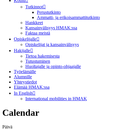
Koulu
Tutkinnot
Perustutkinto
Ammatti- ja erikoisammattitutkinto
Hankkeet
Kansainvälisyys HMAK:ssa
Faktaa meistä
Opiskelijalle
Opiskelijat ja kansainvälisyys
Hakijalle
Tietoa hakemisesta
Tutustuminen
Huoltajalle ja opinto-ohjaajalle
Työelämälle
Alumnille
Yhteystiedot
Elämää HMAK:ssa
In English
International mobilities in HMAK
Calendar
Päivä