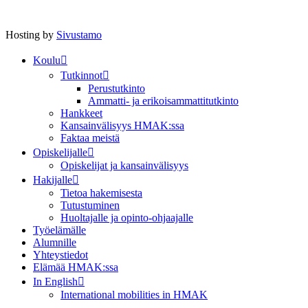
Hosting by
Sivustamo
Koulu
Tutkinnot
Perustutkinto
Ammatti- ja erikoisammattitutkinto
Hankkeet
Kansainvälisyys HMAK:ssa
Faktaa meistä
Opiskelijalle
Opiskelijat ja kansainvälisyys
Hakijalle
Tietoa hakemisesta
Tutustuminen
Huoltajalle ja opinto-ohjaajalle
Työelämälle
Alumnille
Yhteystiedot
Elämää HMAK:ssa
In English
International mobilities in HMAK