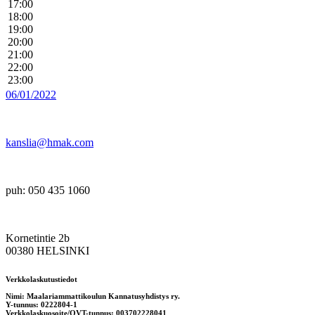
17:00
18:00
19:00
20:00
21:00
22:00
23:00
06/01/2022
kanslia@hmak.com
puh: 050 435 1060
Kornetintie 2b
00380 HELSINKI
Verkkolaskutustiedot
Nimi: Maalariammattikoulun Kannatusyhdistys ry.
Y-tunnus: 0222804-1
Verkkolaskuosoite/OVT-tunnus: 003702228041