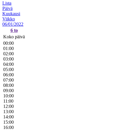
Lista
Päivä
Kuukausi
Viikko
06/01/2022
6
to
Koko päivä
00:00
01:00
02:00
03:00
04:00
05:00
06:00
07:00
08:00
09:00
10:00
11:00
12:00
13:00
14:00
15:00
16:00