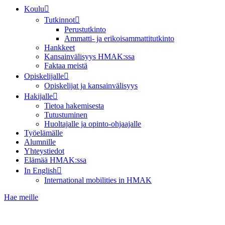
Koulu
Tutkinnot
Perustutkinto
Ammatti- ja erikoisammattitutkinto
Hankkeet
Kansainvälisyys HMAK:ssa
Faktaa meistä
Opiskelijalle
Opiskelijat ja kansainvälisyys
Hakijalle
Tietoa hakemisesta
Tutustuminen
Huoltajalle ja opinto-ohjaajalle
Työelämälle
Alumnille
Yhteystiedot
Elämää HMAK:ssa
In English
International mobilities in HMAK
Hae meille