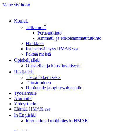
Mene sisältöön
Koulu
Tutkinnot
Perustutkinto
Ammatti- ja erikoisammattitutkinto
Hankkeet
Kansainvälisyys HMAK:ssa
Faktaa meistä
Opiskelijalle
Opiskelijat ja kansainvälisyys
Hakijalle
Tietoa hakemisesta
Tutustuminen
Huoltajalle ja opinto-ohjaajalle
Työelämälle
Alumnille
Yhteystiedot
Elämää HMAK:ssa
In English
International mobilities in HMAK