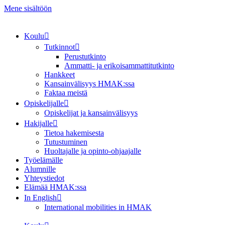
Mene sisältöön
Koulu
Tutkinnot
Perustutkinto
Ammatti- ja erikoisammattitutkinto
Hankkeet
Kansainvälisyys HMAK:ssa
Faktaa meistä
Opiskelijalle
Opiskelijat ja kansainvälisyys
Hakijalle
Tietoa hakemisesta
Tutustuminen
Huoltajalle ja opinto-ohjaajalle
Työelämälle
Alumnille
Yhteystiedot
Elämää HMAK:ssa
In English
International mobilities in HMAK