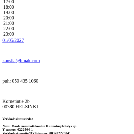
17:00
18:00
19:00
20:00
21:00
22:00
23:00
01/05/2027
kanslia@hmak.com
puh: 050 435 1060
Kornetintie 2b
00380 HELSINKI
Verkkolaskutustiedot
Nimi: Maalariammattikoulun Kannatusyhdistys ry.
Y-tunnus: 0222804-1
Verkkolaskuosoite/OVT-tunnus: 003702228041