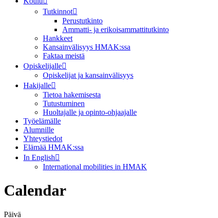
Koulu
Tutkinnot
Perustutkinto
Ammatti- ja erikoisammattitutkinto
Hankkeet
Kansainvälisyys HMAK:ssa
Faktaa meistä
Opiskelijalle
Opiskelijat ja kansainvälisyys
Hakijalle
Tietoa hakemisesta
Tutustuminen
Huoltajalle ja opinto-ohjaajalle
Työelämälle
Alumnille
Yhteystiedot
Elämää HMAK:ssa
In English
International mobilities in HMAK
Calendar
Päivä