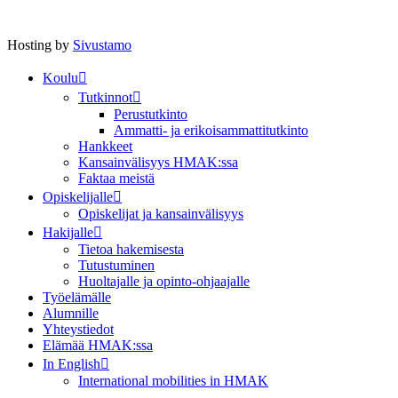
Hosting by
Sivustamo
Koulu
Tutkinnot
Perustutkinto
Ammatti- ja erikoisammattitutkinto
Hankkeet
Kansainvälisyys HMAK:ssa
Faktaa meistä
Opiskelijalle
Opiskelijat ja kansainvälisyys
Hakijalle
Tietoa hakemisesta
Tutustuminen
Huoltajalle ja opinto-ohjaajalle
Työelämälle
Alumnille
Yhteystiedot
Elämää HMAK:ssa
In English
International mobilities in HMAK