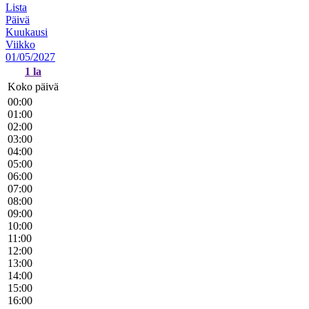
Lista
Päivä
Kuukausi
Viikko
01/05/2027
1
la
Koko päivä
00:00
01:00
02:00
03:00
04:00
05:00
06:00
07:00
08:00
09:00
10:00
11:00
12:00
13:00
14:00
15:00
16:00