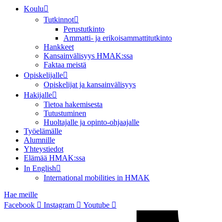
Koulu
Tutkinnot
Perustutkinto
Ammatti- ja erikoisammattitutkinto
Hankkeet
Kansainvälisyys HMAK:ssa
Faktaa meistä
Opiskelijalle
Opiskelijat ja kansainvälisyys
Hakijalle
Tietoa hakemisesta
Tutustuminen
Huoltajalle ja opinto-ohjaajalle
Työelämälle
Alumnille
Yhteystiedot
Elämää HMAK:ssa
In English
International mobilities in HMAK
Hae meille
Facebook
Instagram
Youtube