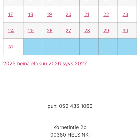
17
18
19
20
21
22
23
24
25
26
27
28
29
30
31
2025
heinä
elokuu 2026
syys
2027
kanslia@hmak.com
puh: 050 435 1060
Kornetintie 2b
00380 HELSINKI