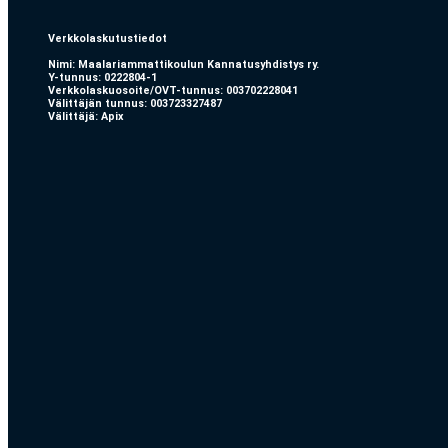
Verkkolaskutustiedot
Nimi: Maalariammattikoulun Kannatusyhdistys ry.
Y-tunnus: 0222804-1
Verkkolaskuosoite/OVT-tunnus: 003702228041
Välittäjän tunnus: 003723327487
Välittäjä: Apix