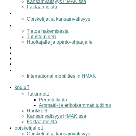
Kansainvälisyys HMAK:ssa
Faktaa meistä
opiskelijalle
Opiskelijat ja kansainvälisyys
hakijalle
Tietoa hakemisesta
Tutustuminen
Huoltajalle ja opinto-ohjaajalle
työelämälle
alumnille
yhteystiedot
elämää hmak:ssa
in english
International mobilities in HMAK
koulu
Tutkinnot
Perustutkinto
Ammatti- ja erikoisammattitutkinto
Hankkeet
Kansainvälisyys HMAK:ssa
Faktaa meistä
opiskelijalle
Opiskelijat ja kansainvälisyys