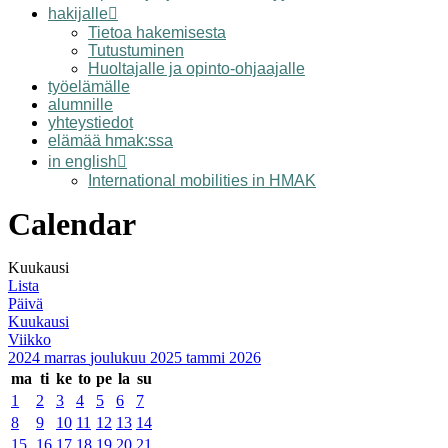
hakijalle
Tietoa hakemisesta
Tutustuminen
Huoltajalle ja opinto-ohjaajalle
työelämälle
alumnille
yhteystiedot
elämää hmak:ssa
in english
International mobilities in HMAK
Calendar
Kuukausi
Lista
Päivä
Kuukausi
Viikko
2024
marras
joulukuu 2025
tammi
2026
ma
ti
ke
to
pe
la
su
1
2
3
4
5
6
7
8
9
10
11
12
13
14
15
16
17
18
19
20
21