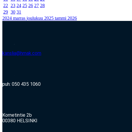
22
23
24
25
26
27
28
29
30
31
2024
marras
joulukuu 2025
tammi
2026
kanslia@hmak.com
puh: 050 435 1060
Kornetintie 2b
00380 HELSINKI