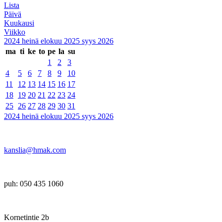
Lista
Päivä
Kuukausi
Viikko
2024
heinä
elokuu 2025
syys
2026
ma
ti
ke
to
pe
la
su
1
2
3
4
5
6
7
8
9
10
11
12
13
14
15
16
17
18
19
20
21
22
23
24
25
26
27
28
29
30
31
2024
heinä
elokuu 2025
syys
2026
kanslia@hmak.com
puh: 050 435 1060
Kornetintie 2b