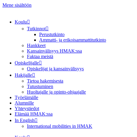
Mene sisältöön
Koulu
Tutkinnot
Perustutkinto
Ammatti- ja erikoisammattitutkinto
Hankkeet
Kansainvälisyys HMAK:ssa
Faktaa meistä
Opiskelijalle
Opiskelijat ja kansainvälisyys
Hakijalle
Tietoa hakemisesta
Tutustuminen
Huoltajalle ja opinto-ohjaajalle
Työelämälle
Alumnille
Yhteystiedot
Elämää HMAK:ssa
In English
International mobilities in HMAK