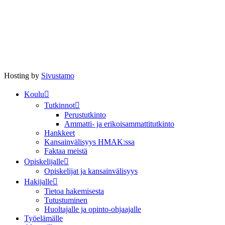
Hosting by
Sivustamo
Koulu
Tutkinnot
Perustutkinto
Ammatti- ja erikoisammattitutkinto
Hankkeet
Kansainvälisyys HMAK:ssa
Faktaa meistä
Opiskelijalle
Opiskelijat ja kansainvälisyys
Hakijalle
Tietoa hakemisesta
Tutustuminen
Huoltajalle ja opinto-ohjaajalle
Työelämälle