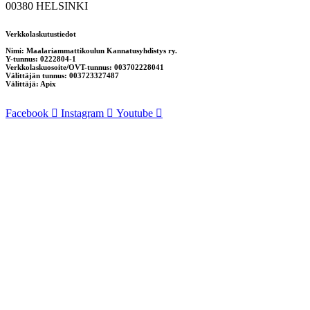
00380 HELSINKI
Verkkolaskutustiedot
Nimi: Maalariammattikoulun Kannatusyhdistys ry.
Y-tunnus: 0222804-1
Verkkolaskuosoite/OVT-tunnus: 003702228041
Välittäjän tunnus: 003723327487
Välittäjä: Apix
Facebook
Instagram
Youtube