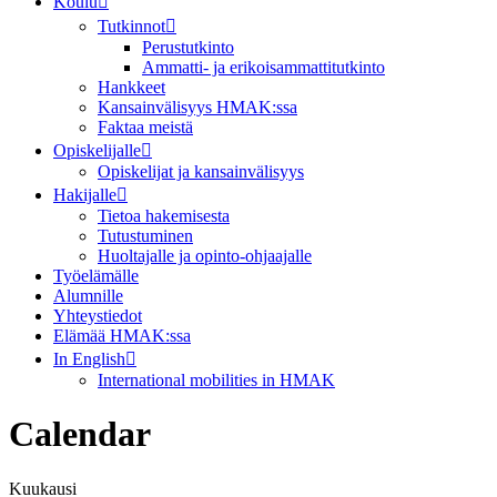
Koulu
Tutkinnot
Perustutkinto
Ammatti- ja erikoisammattitutkinto
Hankkeet
Kansainvälisyys HMAK:ssa
Faktaa meistä
Opiskelijalle
Opiskelijat ja kansainvälisyys
Hakijalle
Tietoa hakemisesta
Tutustuminen
Huoltajalle ja opinto-ohjaajalle
Työelämälle
Alumnille
Yhteystiedot
Elämää HMAK:ssa
In English
International mobilities in HMAK
Calendar
Kuukausi