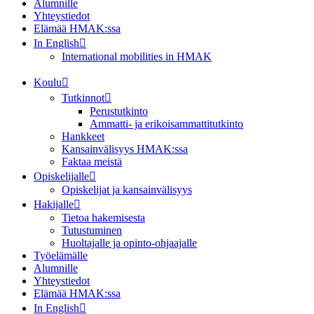
Alumnille
Yhteystiedot
Elämää HMAK:ssa
In English
International mobilities in HMAK
Koulu
Tutkinnot
Perustutkinto
Ammatti- ja erikoisammattitutkinto
Hankkeet
Kansainvälisyys HMAK:ssa
Faktaa meistä
Opiskelijalle
Opiskelijat ja kansainvälisyys
Hakijalle
Tietoa hakemisesta
Tutustuminen
Huoltajalle ja opinto-ohjaajalle
Työelämälle
Alumnille
Yhteystiedot
Elämää HMAK:ssa
In English