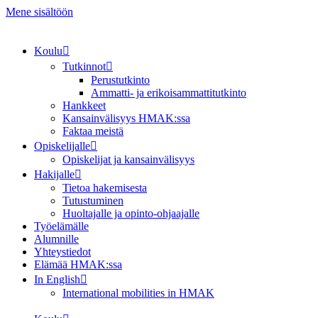
Mene sisältöön
Koulu
Tutkinnot
Perustutkinto
Ammatti- ja erikoisammattitutkinto
Hankkeet
Kansainvälisyys HMAK:ssa
Faktaa meistä
Opiskelijalle
Opiskelijat ja kansainvälisyys
Hakijalle
Tietoa hakemisesta
Tutustuminen
Huoltajalle ja opinto-ohjaajalle
Työelämälle
Alumnille
Yhteystiedot
Elämää HMAK:ssa
In English
International mobilities in HMAK