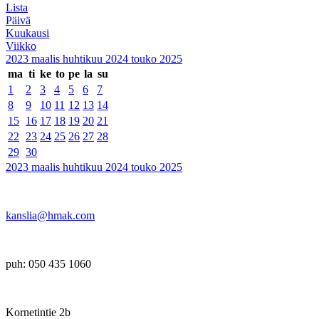
Lista
Päivä
Kuukausi
Viikko
2023
maalis
huhtikuu 2024
touko
2025
ma
ti
ke
to
pe
la
su
1
2
3
4
5
6
7
8
9
10
11
12
13
14
15
16
17
18
19
20
21
22
23
24
25
26
27
28
29
30
2023
maalis
huhtikuu 2024
touko
2025
kanslia@hmak.com
puh: 050 435 1060
Kornetintie 2b