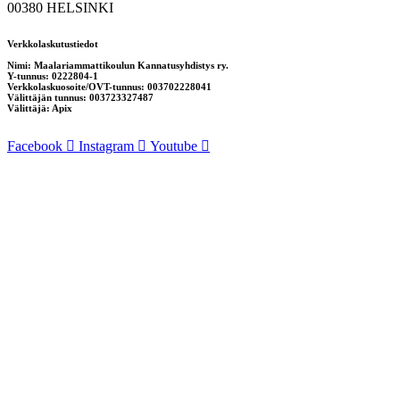
00380 HELSINKI
Verkkolaskutustiedot
Nimi: Maalariammattikoulun Kannatusyhdistys ry.
Y-tunnus: 0222804-1
Verkkolaskuosoite/OVT-tunnus: 003702228041
Välittäjän tunnus: 003723327487
Välittäjä: Apix
Facebook
Instagram
Youtube