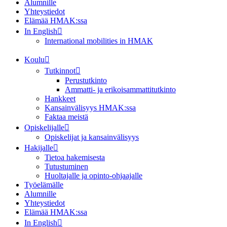
Alumnille
Yhteystiedot
Elämää HMAK:ssa
In English
International mobilities in HMAK
Koulu
Tutkinnot
Perustutkinto
Ammatti- ja erikoisammattitutkinto
Hankkeet
Kansainvälisyys HMAK:ssa
Faktaa meistä
Opiskelijalle
Opiskelijat ja kansainvälisyys
Hakijalle
Tietoa hakemisesta
Tutustuminen
Huoltajalle ja opinto-ohjaajalle
Työelämälle
Alumnille
Yhteystiedot
Elämää HMAK:ssa
In English