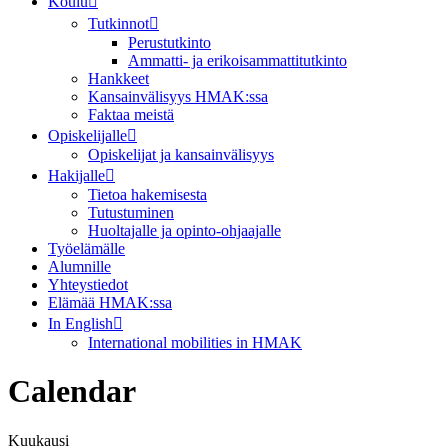
Koulu
Tutkinnot
Perustutkinto
Ammatti- ja erikoisammattitutkinto
Hankkeet
Kansainvälisyys HMAK:ssa
Faktaa meistä
Opiskelijalle
Opiskelijat ja kansainvälisyys
Hakijalle
Tietoa hakemisesta
Tutustuminen
Huoltajalle ja opinto-ohjaajalle
Työelämälle
Alumnille
Yhteystiedot
Elämää HMAK:ssa
In English
International mobilities in HMAK
Calendar
Kuukausi