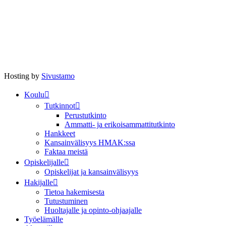
Hosting by
Sivustamo
Koulu
Tutkinnot
Perustutkinto
Ammatti- ja erikoisammattitutkinto
Hankkeet
Kansainvälisyys HMAK:ssa
Faktaa meistä
Opiskelijalle
Opiskelijat ja kansainvälisyys
Hakijalle
Tietoa hakemisesta
Tutustuminen
Huoltajalle ja opinto-ohjaajalle
Työelämälle