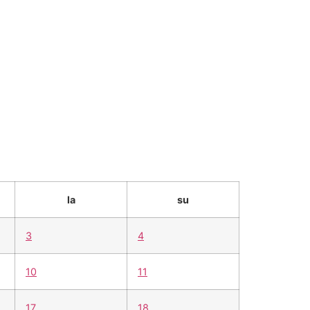
mää hmak:ssa
in english
la
su
3
4
10
11
17
18