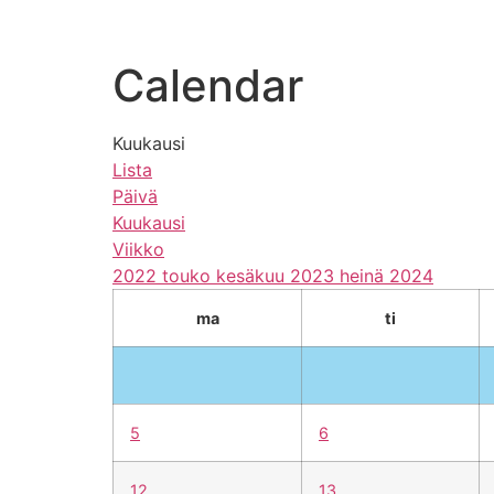
koulu
opiskelijalle
hakijall
Calendar
Kuukausi
Lista
Päivä
Kuukausi
Viikko
2022
touko
kesäkuu 2023
heinä
2024
ma
ti
5
6
12
13