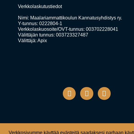
Verkkolaskutustiedot
Nimi: Maalariammattikoulun Kannatusyhdistys ry.
Y-tunnus: 0222804-1
Verkkolaskuosoite/OVT-tunnus: 003702228041
Välittäjän tunnus: 003723327487
Välittäjä: Apix
Verkkosivumme käyttää evästeitä saadaksesi parhaan käytt