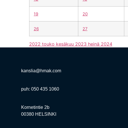
19
20
26
27
2022
touko
kesäkuu 2023
heinä
2024
kanslia@hmak.com
puh: 050 435 1060
Kornetintie 2b
00380 HELSINKI