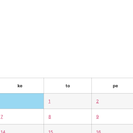
e
työelämälle
alumnille
yhteystiedot
elä
ke
to
pe
1
2
7
8
9
14
15
16