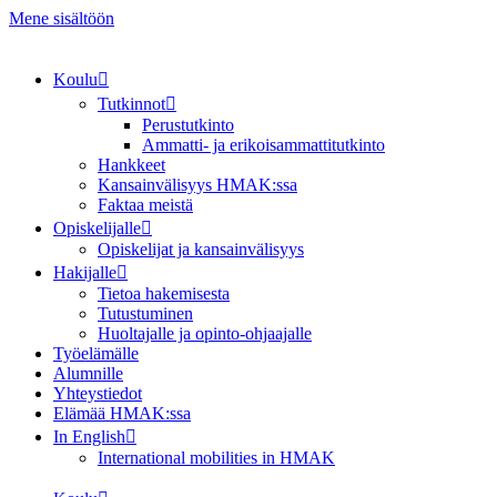
Mene sisältöön
Koulu
Tutkinnot
Perustutkinto
Ammatti- ja erikoisammattitutkinto
Hankkeet
Kansainvälisyys HMAK:ssa
Faktaa meistä
Opiskelijalle
Opiskelijat ja kansainvälisyys
Hakijalle
Tietoa hakemisesta
Tutustuminen
Huoltajalle ja opinto-ohjaajalle
Työelämälle
Alumnille
Yhteystiedot
Elämää HMAK:ssa
In English
International mobilities in HMAK