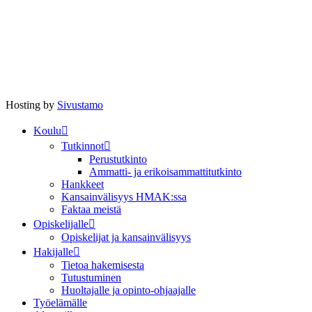
Hosting by
Sivustamo
Koulu
Tutkinnot
Perustutkinto
Ammatti- ja erikoisammattitutkinto
Hankkeet
Kansainvälisyys HMAK:ssa
Faktaa meistä
Opiskelijalle
Opiskelijat ja kansainvälisyys
Hakijalle
Tietoa hakemisesta
Tutustuminen
Huoltajalle ja opinto-ohjaajalle
Työelämälle