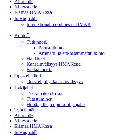
Alumnille
Yhteystiedot
Elämää HMAK:ssa
In English
International mobilities in HMAK
Koulu
Tutkinnot
Perustutkinto
Ammatti- ja erikoisammattitutkinto
Hankkeet
Kansainvälisyys HMAK:ssa
Faktaa meistä
Opiskelijalle
Opiskelijat ja kansainvälisyys
Hakijalle
Tietoa hakemisesta
Tutustuminen
Huoltajalle ja opinto-ohjaajalle
Työelämälle
Alumnille
Yhteystiedot
Elämää HMAK:ssa
In English