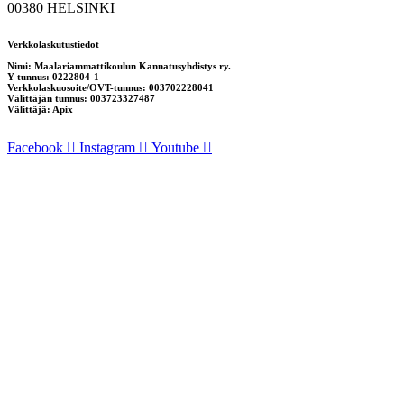
00380 HELSINKI
Verkkolaskutustiedot
Nimi: Maalariammattikoulun Kannatusyhdistys ry.
Y-tunnus: 0222804-1
Verkkolaskuosoite/OVT-tunnus: 003702228041
Välittäjän tunnus: 003723327487
Välittäjä: Apix
Facebook
Instagram
Youtube