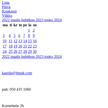
Lista
Päivä
Kuukausi
Viikko
2022
maalis
huhtikuu 2023
touko
2024
ma
ti
ke
to
pe
la
su
1
2
3
4
5
6
7
8
9
10
11
12
13
14
15
16
17
18
19
20
21
22
23
24
25
26
27
28
29
30
2022
maalis
huhtikuu 2023
touko
2024
kanslia@hmak.com
puh: 050 435 1060
Kornetintie 2b