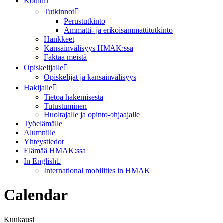
Koulu
Tutkinnot
Perustutkinto
Ammatti- ja erikoisammattitutkinto
Hankkeet
Kansainvälisyys HMAK:ssa
Faktaa meistä
Opiskelijalle
Opiskelijat ja kansainvälisyys
Hakijalle
Tietoa hakemisesta
Tutustuminen
Huoltajalle ja opinto-ohjaajalle
Työelämälle
Alumnille
Yhteystiedot
Elämää HMAK:ssa
In English
International mobilities in HMAK
Calendar
Kuukausi