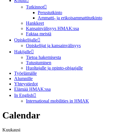
Koulu
Tutkinnot
Perustutkinto
Ammatti- ja erikoisammattitutkinto
Hankkeet
Kansainvälisyys HMAK:ssa
Faktaa meistä
Opiskelijalle
Opiskelijat ja kansainvälisyys
Hakijalle
Tietoa hakemisesta
Tutustuminen
Huoltajalle ja opinto-ohjaajalle
Työelämälle
Alumnille
Yhteystiedot
Elämää HMAK:ssa
In English
International mobilities in HMAK
Calendar
Kuukausi