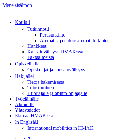
Mene sisältöön
Koulu
Tutkinnot
Perustutkinto
Ammatti- ja erikoisammattitutkinto
Hankkeet
Kansainvälisyys HMAK:ssa
Faktaa meistä
Opiskelijalle
Opiskelijat ja kansainvälisyys
Hakijalle
Tietoa hakemisesta
Tutustuminen
Huoltajalle ja opinto-ohjaajalle
Työelämälle
Alumnille
Yhteystiedot
Elämää HMAK:ssa
In English
International mobilities in HMAK