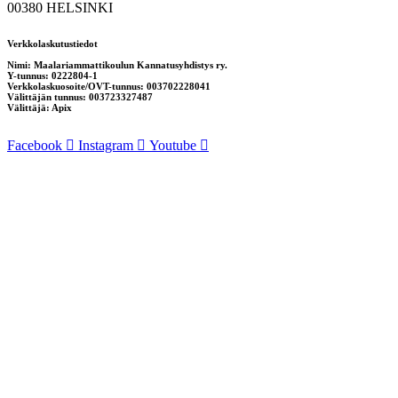
00380 HELSINKI
Verkkolaskutustiedot
Nimi: Maalariammattikoulun Kannatusyhdistys ry.
Y-tunnus: 0222804-1
Verkkolaskuosoite/OVT-tunnus: 003702228041
Välittäjän tunnus: 003723327487
Välittäjä: Apix
Facebook
Instagram
Youtube