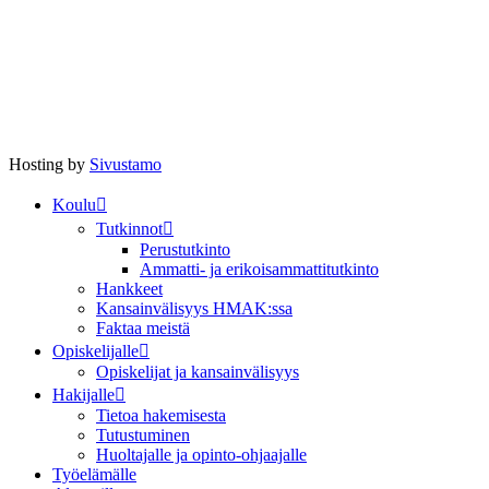
Hosting by
Sivustamo
Koulu
Tutkinnot
Perustutkinto
Ammatti- ja erikoisammattitutkinto
Hankkeet
Kansainvälisyys HMAK:ssa
Faktaa meistä
Opiskelijalle
Opiskelijat ja kansainvälisyys
Hakijalle
Tietoa hakemisesta
Tutustuminen
Huoltajalle ja opinto-ohjaajalle
Työelämälle