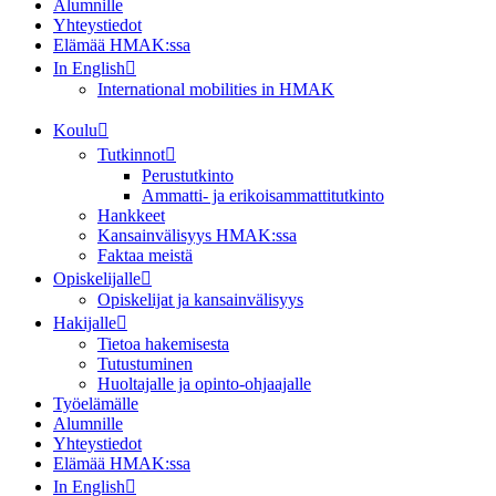
Alumnille
Yhteystiedot
Elämää HMAK:ssa
In English
International mobilities in HMAK
Koulu
Tutkinnot
Perustutkinto
Ammatti- ja erikoisammattitutkinto
Hankkeet
Kansainvälisyys HMAK:ssa
Faktaa meistä
Opiskelijalle
Opiskelijat ja kansainvälisyys
Hakijalle
Tietoa hakemisesta
Tutustuminen
Huoltajalle ja opinto-ohjaajalle
Työelämälle
Alumnille
Yhteystiedot
Elämää HMAK:ssa
In English