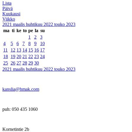
Lista
Päivä
Kuukausi
Viikko
2021
maalis
huhtikuu 2022
touko
2023
ma
ti
ke
to
pe
la
su
1
2
3
4
5
6
7
8
9
10
11
12
13
14
15
16
17
18
19
20
21
22
23
24
25
26
27
28
29
30
2021
maalis
huhtikuu 2022
touko
2023
kanslia@hmak.com
puh: 050 435 1060
Kornetintie 2b