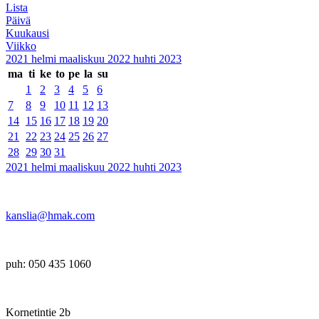
Lista
Päivä
Kuukausi
Viikko
2021
helmi
maaliskuu 2022
huhti
2023
ma
ti
ke
to
pe
la
su
1
2
3
4
5
6
7
8
9
10
11
12
13
14
15
16
17
18
19
20
21
22
23
24
25
26
27
28
29
30
31
2021
helmi
maaliskuu 2022
huhti
2023
kanslia@hmak.com
puh: 050 435 1060
Kornetintie 2b