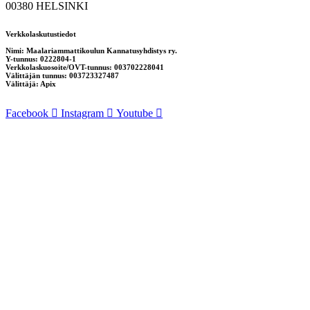
00380 HELSINKI
Verkkolaskutustiedot
Nimi: Maalariammattikoulun Kannatusyhdistys ry.
Y-tunnus: 0222804-1
Verkkolaskuosoite/OVT-tunnus: 003702228041
Välittäjän tunnus: 003723327487
Välittäjä: Apix
Facebook
Instagram
Youtube