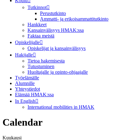
Koulu
Tutkinnot
Perustutkinto
Ammatti- ja erikoisammattitutkinto
Hankkeet
Kansainvälisyys HMAK:ssa
Faktaa meistä
Opiskelijalle
Opiskelijat ja kansainvälisyys
Hakijalle
Tietoa hakemisesta
Tutustuminen
Huoltajalle ja opinto-ohjaajalle
Työelämälle
Alumnille
Yhteystiedot
Elämää HMAK:ssa
In English
International mobilities in HMAK
Calendar
Kuukausi