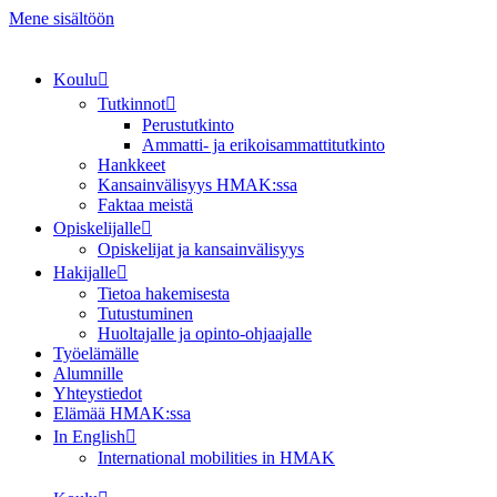
Mene sisältöön
Koulu
Tutkinnot
Perustutkinto
Ammatti- ja erikoisammattitutkinto
Hankkeet
Kansainvälisyys HMAK:ssa
Faktaa meistä
Opiskelijalle
Opiskelijat ja kansainvälisyys
Hakijalle
Tietoa hakemisesta
Tutustuminen
Huoltajalle ja opinto-ohjaajalle
Työelämälle
Alumnille
Yhteystiedot
Elämää HMAK:ssa
In English
International mobilities in HMAK