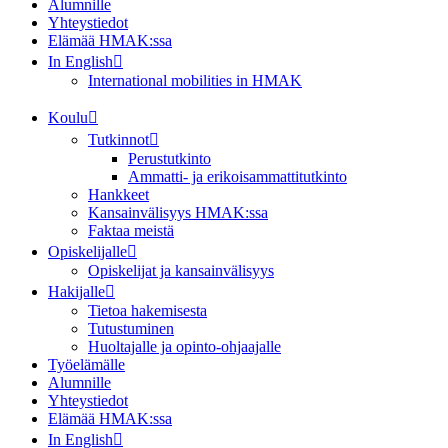
Alumnille
Yhteystiedot
Elämää HMAK:ssa
In English
International mobilities in HMAK
Koulu
Tutkinnot
Perustutkinto
Ammatti- ja erikoisammattitutkinto
Hankkeet
Kansainvälisyys HMAK:ssa
Faktaa meistä
Opiskelijalle
Opiskelijat ja kansainvälisyys
Hakijalle
Tietoa hakemisesta
Tutustuminen
Huoltajalle ja opinto-ohjaajalle
Työelämälle
Alumnille
Yhteystiedot
Elämää HMAK:ssa
In English