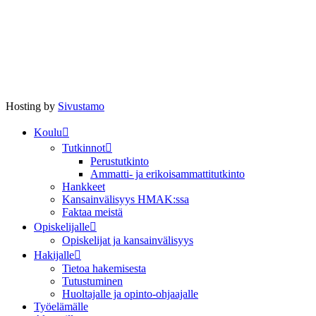
Hosting by
Sivustamo
Koulu
Tutkinnot
Perustutkinto
Ammatti- ja erikoisammattitutkinto
Hankkeet
Kansainvälisyys HMAK:ssa
Faktaa meistä
Opiskelijalle
Opiskelijat ja kansainvälisyys
Hakijalle
Tietoa hakemisesta
Tutustuminen
Huoltajalle ja opinto-ohjaajalle
Työelämälle