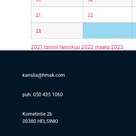
21
22
28
2021
tammi
helmikuu 2022
maalis
2023
kanslia@hmak.com
puh: 050 435 1060
Kornetintie 2b
00380 HELSINKI