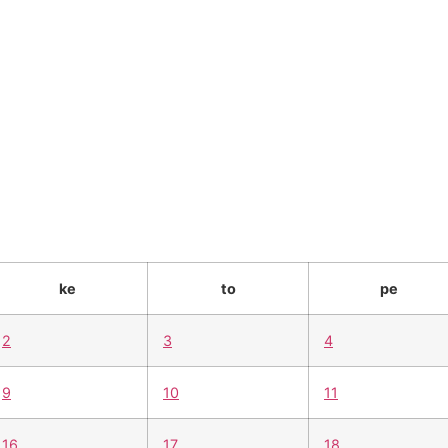
e
työelämälle
alumnille
yhteystiedot
el
ke
to
pe
2
3
4
9
10
11
16
17
18