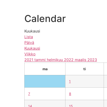
koulu
opiskelijalle
hakijall
Calendar
Kuukausi
Lista
Päivä
Kuukausi
Viikko
2021
tammi
helmikuu 2022
maalis
2023
ma
ti
1
7
8
14
15