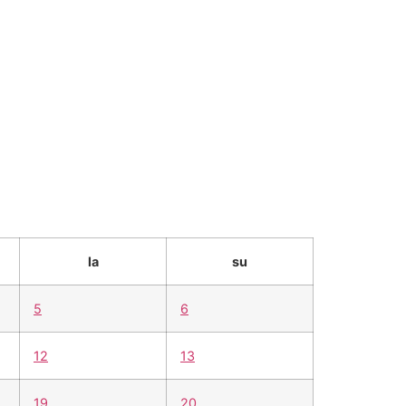
ämää hmak:ssa
in english
la
su
5
6
12
13
19
20