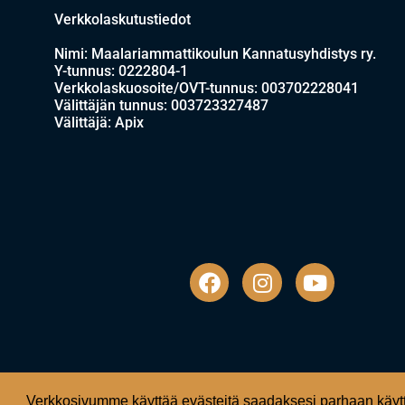
Verkkolaskutustiedot
Nimi: Maalariammattikoulun Kannatusyhdistys ry.
Y-tunnus: 0222804-1
Verkkolaskuosoite/OVT-tunnus: 003702228041
Välittäjän tunnus: 003723327487
Välittäjä: Apix
Verkkosivumme käyttää evästeitä saadaksesi parhaan käytt