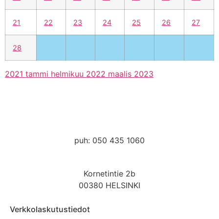
21
22
23
24
25
26
27
28
2021
tammi
helmikuu 2022
maalis
2023
kanslia@hmak.com
puh: 050 435 1060
Kornetintie 2b
00380 HELSINKI
Verkkolaskutustiedot