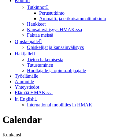
Koulu
Tutkinnot
Perustutkinto
Ammatti- ja erikoisammattitutkinto
Hankkeet
Kansainvälisyys HMAK:ssa
Faktaa meistä
Opiskelijalle
Opiskelijat ja kansainvälisyys
Hakijalle
Tietoa hakemisesta
Tutustuminen
Huoltajalle ja opinto-ohjaajalle
Työelämälle
Alumnille
Yhteystiedot
Elämää HMAK:ssa
In English
International mobilities in HMAK
Calendar
Kuukausi