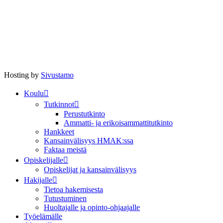
Hosting by
Sivustamo
Koulu
Tutkinnot
Perustutkinto
Ammatti- ja erikoisammattitutkinto
Hankkeet
Kansainvälisyys HMAK:ssa
Faktaa meistä
Opiskelijalle
Opiskelijat ja kansainvälisyys
Hakijalle
Tietoa hakemisesta
Tutustuminen
Huoltajalle ja opinto-ohjaajalle
Työelämälle