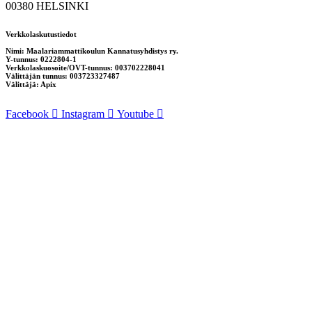
00380 HELSINKI
Verkkolaskutustiedot
Nimi: Maalariammattikoulun Kannatusyhdistys ry.
Y-tunnus: 0222804-1
Verkkolaskuosoite/OVT-tunnus: 003702228041
Välittäjän tunnus: 003723327487
Välittäjä: Apix
Facebook
Instagram
Youtube