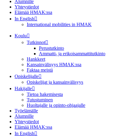
Alumnille
Yhteystiedot
Elämää HMAK:ssa
In English
International mobilities in HMAK
Koulu
Tutkinnot
Perustutkinto
Ammatti- ja erikoisammattitutkinto
Hankkeet
Kansainvälisyys HMAK:ssa
Faktaa meistä
Opiskelijalle
Opiskelijat ja kansainvälisyys
Hakijalle
Tietoa hakemisesta
Tutustuminen
Huoltajalle ja opinto-ohjaajalle
Työelämälle
Alumnille
Yhteystiedot
Elämää HMAK:ssa
In English