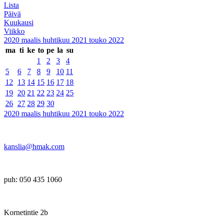
Lista
Päivä
Kuukausi
Viikko
2020
maalis
huhtikuu 2021
touko
2022
ma
ti
ke
to
pe
la
su
1
2
3
4
5
6
7
8
9
10
11
12
13
14
15
16
17
18
19
20
21
22
23
24
25
26
27
28
29
30
2020
maalis
huhtikuu 2021
touko
2022
kanslia@hmak.com
puh: 050 435 1060
Kornetintie 2b