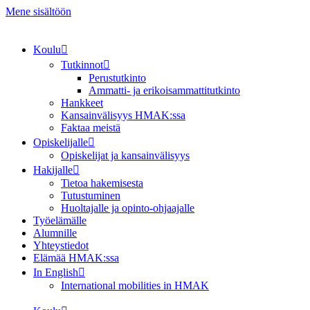
Mene sisältöön
Koulu
Tutkinnot
Perustutkinto
Ammatti- ja erikoisammattitutkinto
Hankkeet
Kansainvälisyys HMAK:ssa
Faktaa meistä
Opiskelijalle
Opiskelijat ja kansainvälisyys
Hakijalle
Tietoa hakemisesta
Tutustuminen
Huoltajalle ja opinto-ohjaajalle
Työelämälle
Alumnille
Yhteystiedot
Elämää HMAK:ssa
In English
International mobilities in HMAK