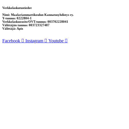
Verkkolaskutustiedot
Nimi: Maalariammattikoulun Kannatusyhdistys ry.
Y-tunnus: 0222804-1
Verkkolaskuosoite/OVT-tunnus: 003702228041
Välittäjän tunnus: 003723327487
Välittäjä: Apix
Facebook
Instagram
Youtube