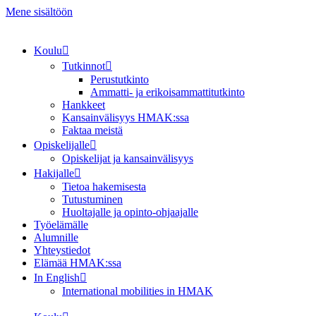
Mene sisältöön
Koulu
Tutkinnot
Perustutkinto
Ammatti- ja erikoisammattitutkinto
Hankkeet
Kansainvälisyys HMAK:ssa
Faktaa meistä
Opiskelijalle
Opiskelijat ja kansainvälisyys
Hakijalle
Tietoa hakemisesta
Tutustuminen
Huoltajalle ja opinto-ohjaajalle
Työelämälle
Alumnille
Yhteystiedot
Elämää HMAK:ssa
In English
International mobilities in HMAK