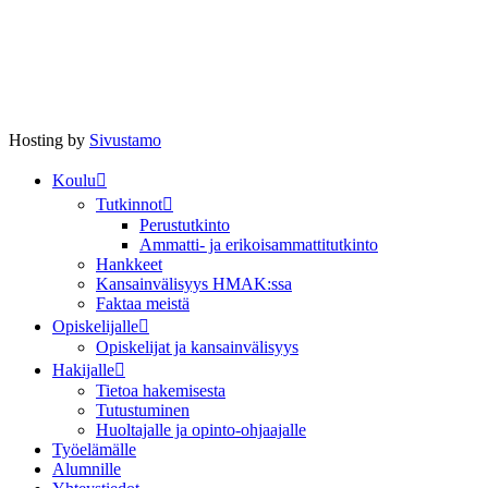
Hosting by
Sivustamo
Koulu
Tutkinnot
Perustutkinto
Ammatti- ja erikoisammattitutkinto
Hankkeet
Kansainvälisyys HMAK:ssa
Faktaa meistä
Opiskelijalle
Opiskelijat ja kansainvälisyys
Hakijalle
Tietoa hakemisesta
Tutustuminen
Huoltajalle ja opinto-ohjaajalle
Työelämälle
Alumnille