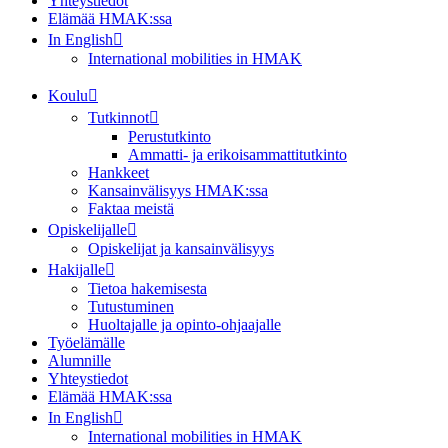
Yhteystiedot
Elämää HMAK:ssa
In English
International mobilities in HMAK
Koulu
Tutkinnot
Perustutkinto
Ammatti- ja erikoisammattitutkinto
Hankkeet
Kansainvälisyys HMAK:ssa
Faktaa meistä
Opiskelijalle
Opiskelijat ja kansainvälisyys
Hakijalle
Tietoa hakemisesta
Tutustuminen
Huoltajalle ja opinto-ohjaajalle
Työelämälle
Alumnille
Yhteystiedot
Elämää HMAK:ssa
In English
International mobilities in HMAK