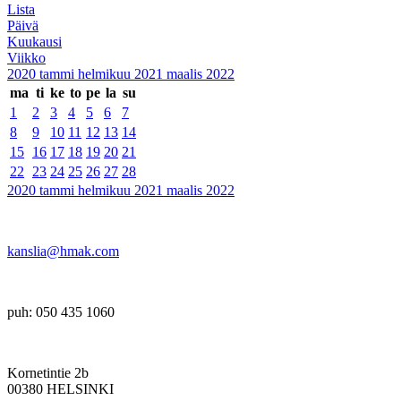
Lista
Päivä
Kuukausi
Viikko
2020
tammi
helmikuu 2021
maalis
2022
ma
ti
ke
to
pe
la
su
1
2
3
4
5
6
7
8
9
10
11
12
13
14
15
16
17
18
19
20
21
22
23
24
25
26
27
28
2020
tammi
helmikuu 2021
maalis
2022
kanslia@hmak.com
puh: 050 435 1060
Kornetintie 2b
00380 HELSINKI