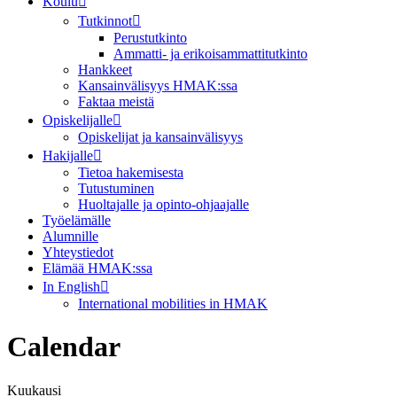
Koulu
Tutkinnot
Perustutkinto
Ammatti- ja erikoisammattitutkinto
Hankkeet
Kansainvälisyys HMAK:ssa
Faktaa meistä
Opiskelijalle
Opiskelijat ja kansainvälisyys
Hakijalle
Tietoa hakemisesta
Tutustuminen
Huoltajalle ja opinto-ohjaajalle
Työelämälle
Alumnille
Yhteystiedot
Elämää HMAK:ssa
In English
International mobilities in HMAK
Calendar
Kuukausi