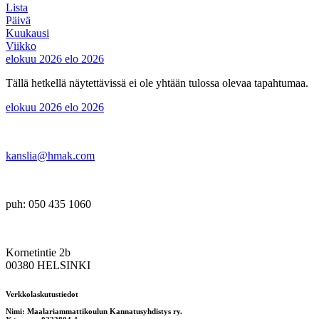
Lista
Päivä
Kuukausi
Viikko
elokuu 2026
elo 2026
Tällä hetkellä näytettävissä ei ole yhtään tulossa olevaa tapahtumaa.
elokuu 2026
elo 2026
kanslia@hmak.com
puh: 050 435 1060
Kornetintie 2b
00380 HELSINKI
Verkkolaskutustiedot
Nimi: Maalariammattikoulun Kannatusyhdistys ry.