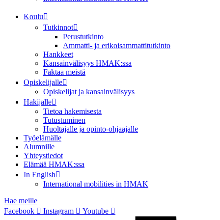
Koulu
Tutkinnot
Perustutkinto
Ammatti- ja erikoisammattitutkinto
Hankkeet
Kansainvälisyys HMAK:ssa
Faktaa meistä
Opiskelijalle
Opiskelijat ja kansainvälisyys
Hakijalle
Tietoa hakemisesta
Tutustuminen
Huoltajalle ja opinto-ohjaajalle
Työelämälle
Alumnille
Yhteystiedot
Elämää HMAK:ssa
In English
International mobilities in HMAK
Hae meille
Facebook
Instagram
Youtube