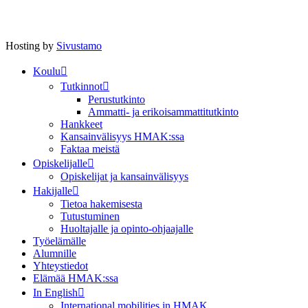
Hosting by
Sivustamo
Koulu
Tutkinnot
Perustutkinto
Ammatti- ja erikoisammattitutkinto
Hankkeet
Kansainvälisyys HMAK:ssa
Faktaa meistä
Opiskelijalle
Opiskelijat ja kansainvälisyys
Hakijalle
Tietoa hakemisesta
Tutustuminen
Huoltajalle ja opinto-ohjaajalle
Työelämälle
Alumnille
Yhteystiedot
Elämää HMAK:ssa
In English
International mobilities in HMAK