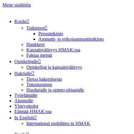
Mene sisältöön
Koulu
Tutkinnot
Perustutkinto
Ammatti- ja erikoisammattitutkinto
Hankkeet
Kansainvälisyys HMAK:ssa
Faktaa meistä
Opiskelijalle
Opiskelijat ja kansainvälisyys
Hakijalle
Tietoa hakemisesta
Tutustuminen
Huoltajalle ja opinto-ohjaajalle
Työelämälle
Alumnille
Yhteystiedot
Elämää HMAK:ssa
In English
International mobilities in HMAK