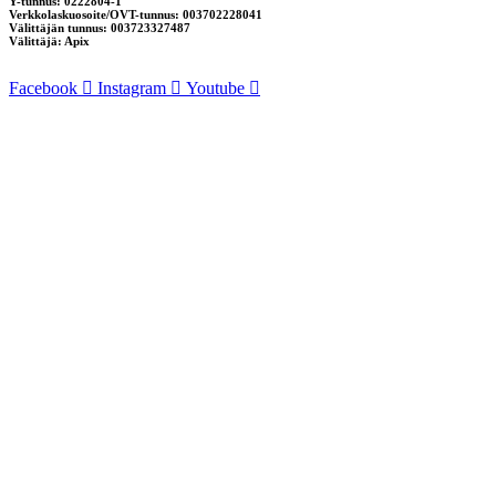
Y-tunnus: 0222804-1
Verkkolaskuosoite/OVT-tunnus: 003702228041
Välittäjän tunnus: 003723327487
Välittäjä: Apix
Facebook
Instagram
Youtube