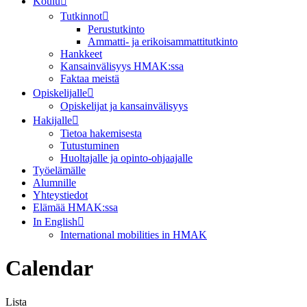
Koulu
Tutkinnot
Perustutkinto
Ammatti- ja erikoisammattitutkinto
Hankkeet
Kansainvälisyys HMAK:ssa
Faktaa meistä
Opiskelijalle
Opiskelijat ja kansainvälisyys
Hakijalle
Tietoa hakemisesta
Tutustuminen
Huoltajalle ja opinto-ohjaajalle
Työelämälle
Alumnille
Yhteystiedot
Elämää HMAK:ssa
In English
International mobilities in HMAK
Calendar
Lista