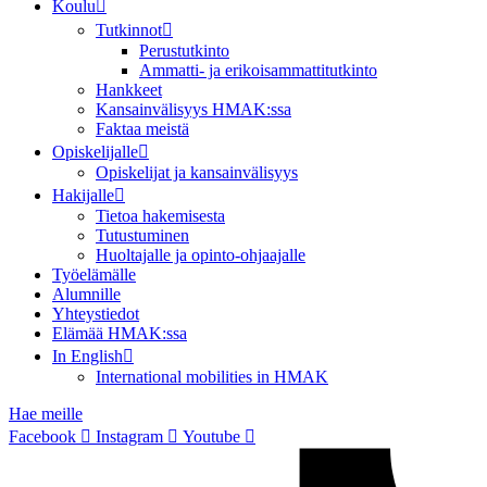
Koulu
Tutkinnot
Perustutkinto
Ammatti- ja erikoisammattitutkinto
Hankkeet
Kansainvälisyys HMAK:ssa
Faktaa meistä
Opiskelijalle
Opiskelijat ja kansainvälisyys
Hakijalle
Tietoa hakemisesta
Tutustuminen
Huoltajalle ja opinto-ohjaajalle
Työelämälle
Alumnille
Yhteystiedot
Elämää HMAK:ssa
In English
International mobilities in HMAK
Hae meille
Facebook
Instagram
Youtube