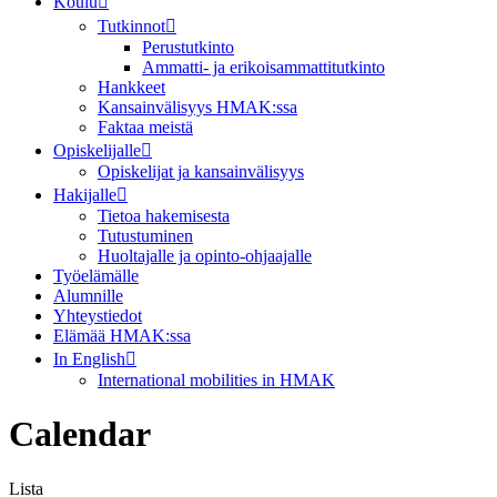
Koulu
Tutkinnot
Perustutkinto
Ammatti- ja erikoisammattitutkinto
Hankkeet
Kansainvälisyys HMAK:ssa
Faktaa meistä
Opiskelijalle
Opiskelijat ja kansainvälisyys
Hakijalle
Tietoa hakemisesta
Tutustuminen
Huoltajalle ja opinto-ohjaajalle
Työelämälle
Alumnille
Yhteystiedot
Elämää HMAK:ssa
In English
International mobilities in HMAK
Calendar
Lista