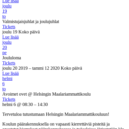
Lue lisää
joulu
19
to
Valmistujaisjuhlat ja joulujuhlat
Tickets
joulu 19
Koko päivä
Lue lisää
joulu
20
pe
Joululoma
Tickets
joulu 20 2019 – tammi 12 2020
Koko päivä
Lue lisää
helmi
6
to
Avoimet ovet
@ Helsingin Maalariammattikoulu
Tickets
helmi 6 @ 08:30 – 14:30
Tervetuloa tutustumaan Helsingin Maalariammattikouluun!
Koulun päärakennuksella on vapaasti kierrettäviä pisteitä ja