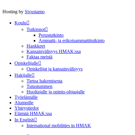
Hosting by
Sivustamo
Koulu
Tutkinnot
Perustutkinto
Ammatti- ja erikoisammattitutkinto
Hankkeet
Kansainvälisyys HMAK:ssa
Faktaa meistä
Opiskelijalle
Opiskelijat ja kansainvälisyys
Hakijalle
Tietoa hakemisesta
Tutustuminen
Huoltajalle ja opinto-ohjaajalle
Työelämälle
Alumnille
Yhteystiedot
Elämää HMAK:ssa
In English
International mobilities in HMAK