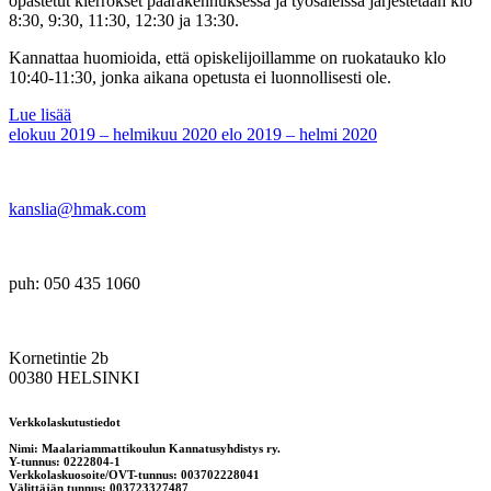
opastetut kierrokset päärakennuksessa ja työsaleissa järjestetään klo
8:30, 9:30, 11:30, 12:30 ja 13:30.
Kannattaa huomioida, että opiskelijoillamme on ruokatauko klo
10:40-11:30, jonka aikana opetusta ei luonnollisesti ole.
Lue lisää
elokuu 2019 – helmikuu 2020
elo 2019 – helmi 2020
kanslia@hmak.com
puh: 050 435 1060
Kornetintie 2b
00380 HELSINKI
Verkkolaskutustiedot
Nimi: Maalariammattikoulun Kannatusyhdistys ry.
Y-tunnus: 0222804-1
Verkkolaskuosoite/OVT-tunnus: 003702228041
Välittäjän tunnus: 003723327487