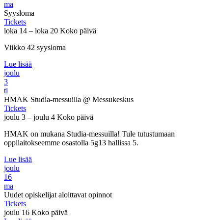
ma
Syysloma
Tickets
loka 14 – loka 20
Koko päivä
Viikko 42 syysloma
Lue lisää
joulu
3
ti
HMAK Studia-messuilla
@ Messukeskus
Tickets
joulu 3 – joulu 4
Koko päivä
HMAK on mukana Studia-messuilla! Tule tutustumaan
oppilaitokseemme osastolla 5g13 hallissa 5.
Lue lisää
joulu
16
ma
Uudet opiskelijat aloittavat opinnot
Tickets
joulu 16
Koko päivä