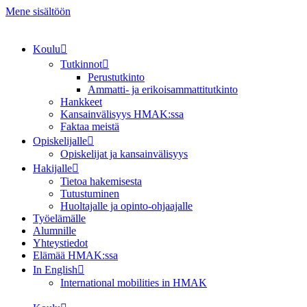
Mene sisältöön
Koulu
Tutkinnot
Perustutkinto
Ammatti- ja erikoisammattitutkinto
Hankkeet
Kansainvälisyys HMAK:ssa
Faktaa meistä
Opiskelijalle
Opiskelijat ja kansainvälisyys
Hakijalle
Tietoa hakemisesta
Tutustuminen
Huoltajalle ja opinto-ohjaajalle
Työelämälle
Alumnille
Yhteystiedot
Elämää HMAK:ssa
In English
International mobilities in HMAK