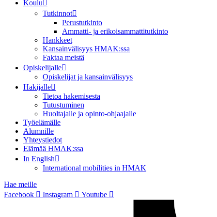
Koulu
Tutkinnot
Perustutkinto
Ammatti- ja erikoisammattitutkinto
Hankkeet
Kansainvälisyys HMAK:ssa
Faktaa meistä
Opiskelijalle
Opiskelijat ja kansainvälisyys
Hakijalle
Tietoa hakemisesta
Tutustuminen
Huoltajalle ja opinto-ohjaajalle
Työelämälle
Alumnille
Yhteystiedot
Elämää HMAK:ssa
In English
International mobilities in HMAK
Hae meille
Facebook
Instagram
Youtube