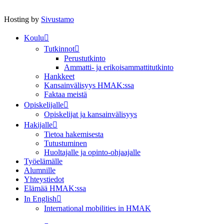
Hosting by
Sivustamo
Koulu
Tutkinnot
Perustutkinto
Ammatti- ja erikoisammattitutkinto
Hankkeet
Kansainvälisyys HMAK:ssa
Faktaa meistä
Opiskelijalle
Opiskelijat ja kansainvälisyys
Hakijalle
Tietoa hakemisesta
Tutustuminen
Huoltajalle ja opinto-ohjaajalle
Työelämälle
Alumnille
Yhteystiedot
Elämää HMAK:ssa
In English
International mobilities in HMAK