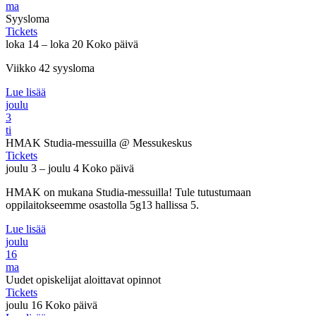
ma
Syysloma
Tickets
loka 14 – loka 20
Koko päivä
Viikko 42 syysloma
Lue lisää
joulu
3
ti
HMAK Studia-messuilla
@ Messukeskus
Tickets
joulu 3 – joulu 4
Koko päivä
HMAK on mukana Studia-messuilla! Tule tutustumaan
oppilaitokseemme osastolla 5g13 hallissa 5.
Lue lisää
joulu
16
ma
Uudet opiskelijat aloittavat opinnot
Tickets
joulu 16
Koko päivä