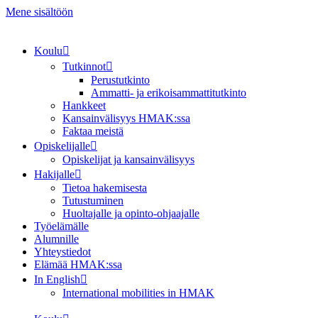
Mene sisältöön
Koulu
Tutkinnot
Perustutkinto
Ammatti- ja erikoisammattitutkinto
Hankkeet
Kansainvälisyys HMAK:ssa
Faktaa meistä
Opiskelijalle
Opiskelijat ja kansainvälisyys
Hakijalle
Tietoa hakemisesta
Tutustuminen
Huoltajalle ja opinto-ohjaajalle
Työelämälle
Alumnille
Yhteystiedot
Elämää HMAK:ssa
In English
International mobilities in HMAK