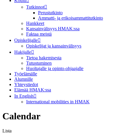
Koulu
Tutkinnot
Perustutkinto
Ammatti- ja erikoisammattitutkinto
Hankkeet
Kansainvälisyys HMAK:ssa
Faktaa meistä
Opiskelijalle
Opiskelijat ja kansainvälisyys
Hakijalle
Tietoa hakemisesta
Tutustuminen
Huoltajalle ja opinto-ohjaajalle
Työelämälle
Alumnille
Yhteystiedot
Elämää HMAK:ssa
In English
International mobilities in HMAK
Calendar
Lista