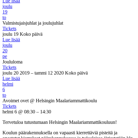
Lue lisää
joulu
19
to
Valmistujaisjuhlat ja joulujuhlat
Tickets
joulu 19
Koko päivä
Lue lisää
joulu
20
pe
Joululoma
Tickets
joulu 20 2019 – tammi 12 2020
Koko päivä
Lue lisää
helmi
6
to
Avoimet ovet
@ Helsingin Maalariammattikoulu
Tickets
helmi 6 @ 08:30 – 14:30
Tervetuloa tutustumaan Helsingin Maalariammattikouluun!
Koulun päärakennuksella on vapaasti kierrettäviä pisteitä ja