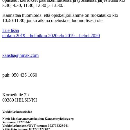
opastetut kierrokset päärakennuksessa ja työsaleissa järjestetään klo
8:30, 9:30, 11:30, 12:30 ja 13:30.
Kannattaa huomioida, että opiskelijoillamme on ruokatauko klo
10:40-11:30, jonka aikana opetusta ei luonnollisesti ole.
Lue lisää
elokuu 2019 – helmikuu 2020
elo 2019 – helmi 2020
kanslia@hmak.com
puh: 050 435 1060
Kornetintie 2b
00380 HELSINKI
Verkkolaskutustiedot
Nimi: Maalariammattikoulun Kannatusyhdistys ry.
Y-tunnus: 0222804-1
Verkkolaskuosoite/OVT-tunnus: 003702228041
Välittäjän tunnus: 003723327487