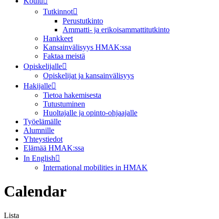
Koulu
Tutkinnot
Perustutkinto
Ammatti- ja erikoisammattitutkinto
Hankkeet
Kansainvälisyys HMAK:ssa
Faktaa meistä
Opiskelijalle
Opiskelijat ja kansainvälisyys
Hakijalle
Tietoa hakemisesta
Tutustuminen
Huoltajalle ja opinto-ohjaajalle
Työelämälle
Alumnille
Yhteystiedot
Elämää HMAK:ssa
In English
International mobilities in HMAK
Calendar
Lista