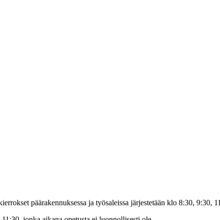
kierrokset päärakennuksessa ja työsaleissa järjestetään klo 8:30, 9:30, 1
1:30, jonka aikana opetusta ei luonnollisesti ole.