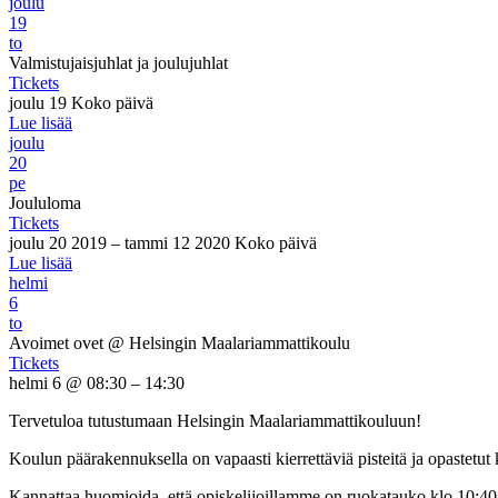
joulu
19
to
Valmistujaisjuhlat ja joulujuhlat
Tickets
joulu 19
Koko päivä
Lue lisää
joulu
20
pe
Joululoma
Tickets
joulu 20 2019 – tammi 12 2020
Koko päivä
Lue lisää
helmi
6
to
Avoimet ovet
@ Helsingin Maalariammattikoulu
Tickets
helmi 6 @ 08:30 – 14:30
Tervetuloa tutustumaan Helsingin Maalariammattikouluun!
Koulun päärakennuksella on vapaasti kierrettäviä pisteitä ja opastetut 
Kannattaa huomioida, että opiskelijoillamme on ruokatauko klo 10:40-1