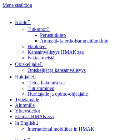
Mene sisältöön
Koulu
Tutkinnot
Perustutkinto
Ammatti- ja erikoisammattitutkinto
Hankkeet
Kansainvälisyys HMAK:ssa
Faktaa meistä
Opiskelijalle
Opiskelijat ja kansainvälisyys
Hakijalle
Tietoa hakemisesta
Tutustuminen
Huoltajalle ja opinto-ohjaajalle
Työelämälle
Alumnille
Yhteystiedot
Elämää HMAK:ssa
In English
International mobilities in HMAK