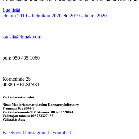
Lue lisää
elokuu 2019 – helmikuu 2020
elo 2019 – helmi 2020
kanslia@hmak.com
puh: 050 435 1060
Kornetintie 2b
00380 HELSINKI
Verkkolaskutustiedot
Nimi: Maalariammattikoulun Kannatusyhdistys ry.
Y-tunnus: 0222804-1
Verkkolaskuosoite/OVT-tunnus: 003702228041
Välittäjän tunnus: 003723327487
Välittäjä: Apix
Facebook
Instagram
Youtube