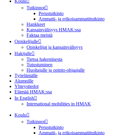
Koulu
Tutkinnot
Perustutkinto
Ammatti- ja erikoisammattitutkinto
Hankkeet
Kansainvälisyys HMAK:ssa
Faktaa meistä
Opiskelijalle
Opiskelijat ja kansainvälisyys
Hakijalle
Tietoa hakemisesta
Tutustuminen
Huoltajalle ja opinto-ohjaajalle
Työelämälle
Alumnille
Yhteystiedot
Elämää HMAK:ssa
In English
International mobilities in HMAK
Koulu
Tutkinnot
Perustutkinto
Ammatti- ja erikoisammattitutkinto