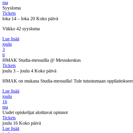
ma
Syysloma
Tickets
loka 14 – loka 20
Koko päivä
Viikko 42 syysloma
Lue lisää
joulu
3
ti
HMAK Studia-messuilla
@ Messukeskus
Tickets
joulu 3 – joulu 4
Koko päivä
HMAK on mukana Studia-messuilla! Tule tutustumaan oppilaitokseemm
Lue lisää
joulu
16
ma
Uudet opiskelijat aloittavat opinnot
Tickets
joulu 16
Koko päivä
Lue lisää