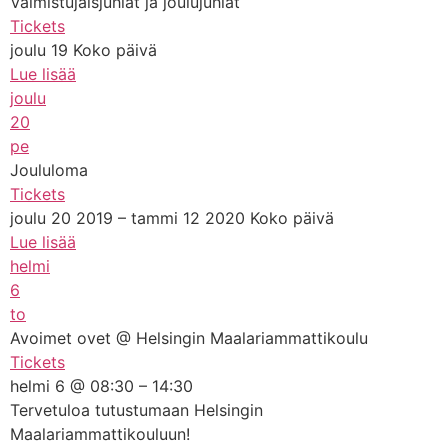
Valmistujaisjuhlat ja joulujuhlat
Tickets
joulu 19
Koko päivä
Lue lisää
joulu
20
pe
Joululoma
Tickets
joulu 20 2019 – tammi 12 2020
Koko päivä
Lue lisää
helmi
6
to
Avoimet ovet
@ Helsingin Maalariammattikoulu
Tickets
helmi 6 @ 08:30 – 14:30
Tervetuloa tutustumaan Helsingin
Maalariammattikouluun!