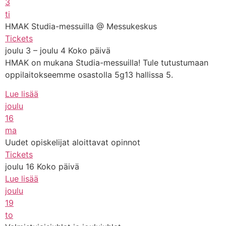
3
ti
HMAK Studia-messuilla
@ Messukeskus
Tickets
joulu 3 – joulu 4
Koko päivä
HMAK on mukana Studia-messuilla! Tule tutustumaan
oppilaitokseemme osastolla 5g13 hallissa 5.
Lue lisää
joulu
16
ma
Uudet opiskelijat aloittavat opinnot
Tickets
joulu 16
Koko päivä
Lue lisää
joulu
19
to