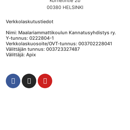
Kornetintie 2b
00380 HELSINKI
Verkkolaskutustiedot
Nimi: Maalariammattikoulun Kannatusyhdistys ry.
Y-tunnus: 0222804-1
Verkkolaskuosoite/OVT-tunnus: 003702228041
Välittäjän tunnus: 003723327487
Välittäjä: Apix