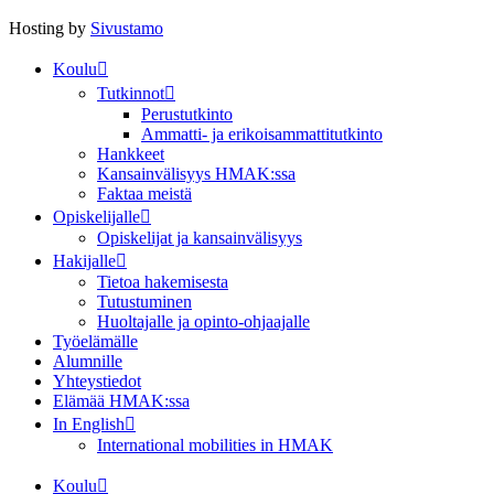
Hosting by
Sivustamo
Koulu
Tutkinnot
Perustutkinto
Ammatti- ja erikoisammattitutkinto
Hankkeet
Kansainvälisyys HMAK:ssa
Faktaa meistä
Opiskelijalle
Opiskelijat ja kansainvälisyys
Hakijalle
Tietoa hakemisesta
Tutustuminen
Huoltajalle ja opinto-ohjaajalle
Työelämälle
Alumnille
Yhteystiedot
Elämää HMAK:ssa
In English
International mobilities in HMAK
Koulu