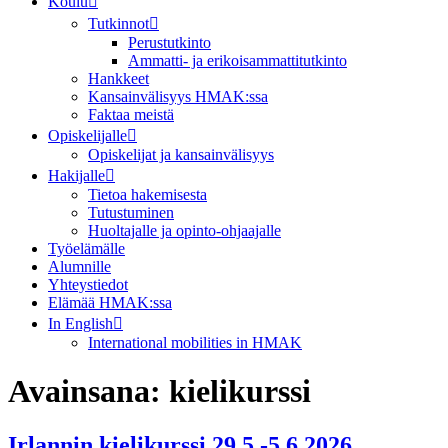
Koulu
Tutkinnot
Perustutkinto
Ammatti- ja erikoisammattitutkinto
Hankkeet
Kansainvälisyys HMAK:ssa
Faktaa meistä
Opiskelijalle
Opiskelijat ja kansainvälisyys
Hakijalle
Tietoa hakemisesta
Tutustuminen
Huoltajalle ja opinto-ohjaajalle
Työelämälle
Alumnille
Yhteystiedot
Elämää HMAK:ssa
In English
International mobilities in HMAK
Avainsana:
kielikurssi
Irlannin kielikurssi 29.5.-5.6.2026