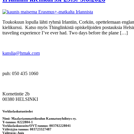
Toukokuun lopulla lähti ryhmä Irlantiin, Corkiin, opettelemaan englanti
kielikurssi. Katso myös Thinglinkistä opiskelijoiden postauksia Hel
traveling experience I’ve ever had. Two days before the plane […]
kanslia@hmak.com
puh: 050 435 1060
Kornetintie 2b
00380 HELSINKI
Verkkolaskutustiedot
Nimi: Maalariammattikoulun Kannatusyhdistys ry.
Y-tunnus: 0222804-1
Verkkolaskuosoite/OVT-tunnus: 003702228041
Välittäjän tunnus: 003723327487
Välittäjä: Apix