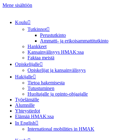
Mene sisältöön
Koulu
Tutkinnot
Perustutkinto
Ammatti- ja erikoisammattitutkinto
Hankkeet
Kansainvälisyys HMAK:ssa
Faktaa meistä
Opiskelijalle
Opiskelijat ja kansainvälisyys
Hakijalle
Tietoa hakemisesta
Tutustuminen
Huoltajalle ja opinto-ohjaajalle
Työelämälle
Alumnille
Yhteystiedot
Elämää HMAK:ssa
In English
International mobilities in HMAK