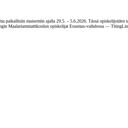
a paikallisiin maisemiin ajalla 29.5. – 5.6.2026. Tässä opiskelijoiden ta
singin Maalariammattikoulun opiskelijat Erasmus-vaihdossa — ThingLin