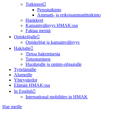
Tutkinnot
Perustutkinto
Ammatti- ja erikoisammattitutkinto
Hankkeet
Kansainvälisyys HMAK:ssa
Faktaa meistä
Opiskelijalle
Opiskelijat ja kansainvälisyys
Hakijalle
Tietoa hakemisesta
Tutustuminen
Huoltajalle ja opinto-ohjaajalle
Työelämälle
Alumnille
Yhteystiedot
Elämää HMAK:ssa
In English
International mobilities in HMAK
Hae meille