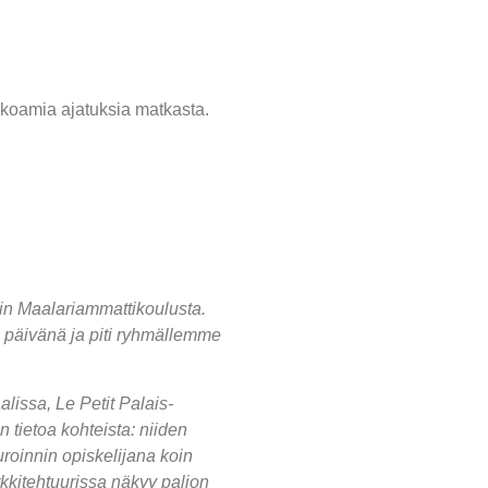
mää hmak:ssa
in english
okoamia ajatuksia matkasta.
gin Maalariammattikoulusta.
 päivänä ja piti ryhmällemme
lissa, Le Petit Palais-
 tietoa kohteista: niiden
uroinnin opiskelijana koin
rkkitehtuurissa näkyy paljon