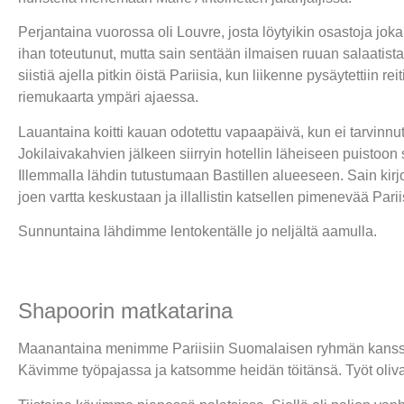
Perjantaina vuorossa oli Louvre, josta löytyikin osastoja joka
ihan toteutunut, mutta sain sentään ilmaisen ruuan salaatista
siistiä ajella pitkin öistä Pariisia, kun liikenne pysäytettiin
riemukaarta ympäri ajaessa.
Lauantaina koitti kauan odotettu vapaapäivä, kun ei tarvinn
Jokilaivakahvien jälkeen siirryin hotellin läheiseen puistoon
Illemmalla lähdin tutustumaan Bastillen alueeseen. Sain kirjoi
joen vartta keskustaan ja illallistin katsellen pimenevää Parii
Sunnuntaina lähdimme lentokentälle jo neljältä aamulla.
Shapoorin matkatarina
Maanantaina menimme Pariisiin Suomalaisen ryhmän kanssa.
Kävimme työpajassa ja katsomme heidän töitänsä. Työt olivat