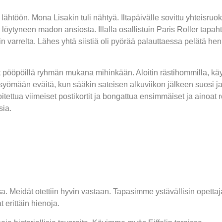
 lähtöön. Mona Lisakin tuli nähtyä. Iltapäivälle sovittu yhteisru
 löytyneen madon ansiosta. Illalla osallistuin Paris Roller tapa
 reitin varrelta. Lähes yhtä siistiä oli pyörää palauttaessa pelätä
ut pööpöillä ryhmän mukana mihinkään. Aloitin rästihommilla, 
 syömään eväitä, kun sääkin sateisen alkuviikon jälkeen suosi ja
tettua viimeiset postikortit ja bongattua ensimmäiset ja ainoat r
sia.
 Meidät otettiin hyvin vastaan.
Tapasimme ystävällisin opettaj
 erittäin hienoja.