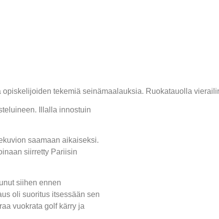
skelijoiden tekemiä seinämaalauksia. Ruokatauolla vierailin par
eluineen. Illalla innostuin
stekuvion saamaan aikaiseksi.
naan siirretty Pariisin
tunut siihen ennen
us oli suoritus itsessään sen
araa vuokrata golf kärry ja