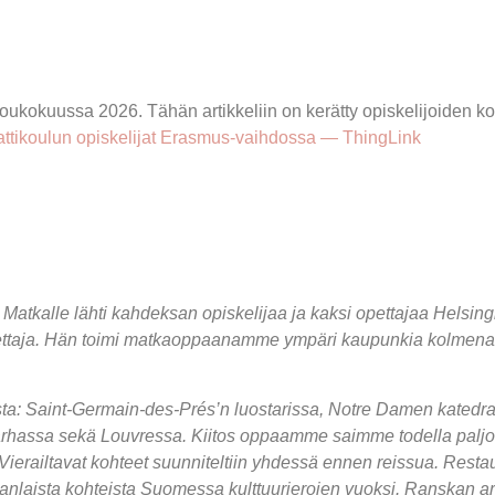
e
työelämälle
alumnille
yhteystiedot
elä
ukokuussa 2026. Tähän artikkeliin on kerätty opiskelijoiden k
ttikoulun opiskelijat Erasmus-vaihdossa — ThingLink
Matkalle lähti kahdeksan opiskelijaa ja kaksi opettajaa Helsin
pettaja. Hän toimi matkaoppaanamme ympäri kaupunkia kolmena
sta: Saint-Germain-des-Prés’n luostarissa, Notre Damen katedraa
uutarhassa sekä Louvressa. Kiitos oppaamme saimme todella paljon
. Vierailtavat kohteet suunniteltiin yhdessä ennen reissua. Resta
aavanlaista kohteista Suomessa kulttuurierojen vuoksi. Ranskan a