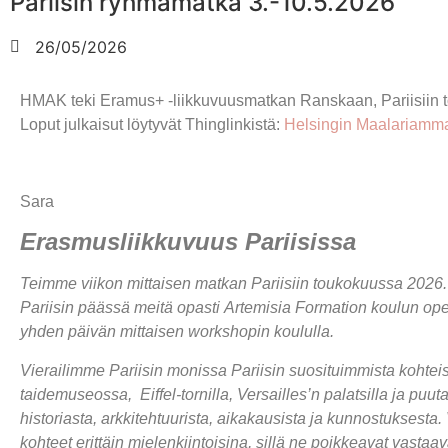
Pariisin ryhmämatka 3.-10.5.2026
koulu
opiskelijalle
hakijall
26/05/2026
HMAK teki Eramus+ -liikkuvuusmatkan Ranskaan, Pariisiin to
Loput julkaisut löytyvät Thinglinkistä:
Helsingin Maalariamma
Sara
Erasmusliikkuvuus Pariisissa
Teimme viikon mittaisen matkan Pariisiin toukokuussa 2026. 
Pariisin päässä meitä opasti Artemisia Formation koulun o
yhden päivän mittaisen workshopin koululla.
Vierailimme Pariisin monissa Pariisin suosituimmista kohtei
taidemuseossa, Eiffel-tornilla, Versailles’n palatsilla ja p
historiasta, arkkitehtuurista, aikakausista ja kunnostuksesta
kohteet erittäin mielenkiintoisina, sillä ne poikkeavat vast