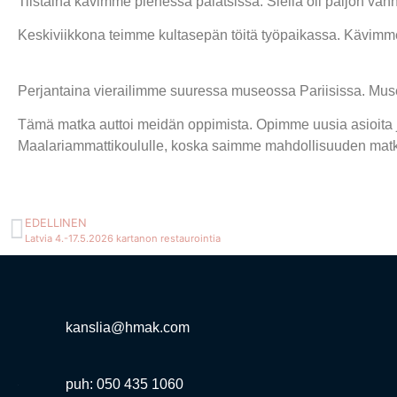
Tiistaina kävimme pienessä palatsissa. Siellä oli paljon vanh
Keskiviikkona teimme kultasepän töitä työpaikassa. Kävimme 
Perjantaina vierailimme suuressa museossa Pariisissa. Museo 
Tämä matka auttoi meidän oppimista. Opimme uusia asioita 
Maalariammattikoululle, koska saimme mahdollisuuden matkust
EDELLINEN
Latvia 4.-17.5.2026 kartanon restaurointia
kanslia@hmak.com
puh: 050 435 1060