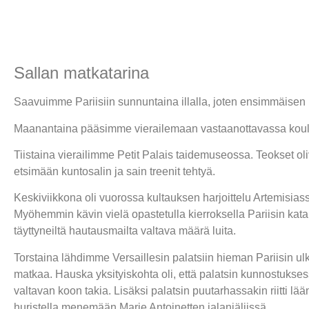
Sallan matkatarina
Saavuimme Pariisiin sunnuntaina illalla, joten ensimmäisen
Maanantaina pääsimme vierailemaan vastaanottavassa koulussa 
Tiistaina vierailimme Petit Palais taidemuseossa. Teokset oli
etsimään kuntosalin ja sain treenit tehtyä.
Keskiviikkona oli vuorossa kultauksen harjoittelu Artemisiass
Myöhemmin kävin vielä opastetulla kierroksella Pariisin katak
täyttyneiltä hautausmailta valtava määrä luita.
Torstaina lähdimme Versaillesin palatsiin hieman Pariisin ulk
matkaa. Hauska yksityiskohta oli, että palatsin kunnostukse
valtavan koon takia. Lisäksi palatsin puutarhassakin riitti lään
huristella menemään Marie Antoinetten jalanjäljissä.