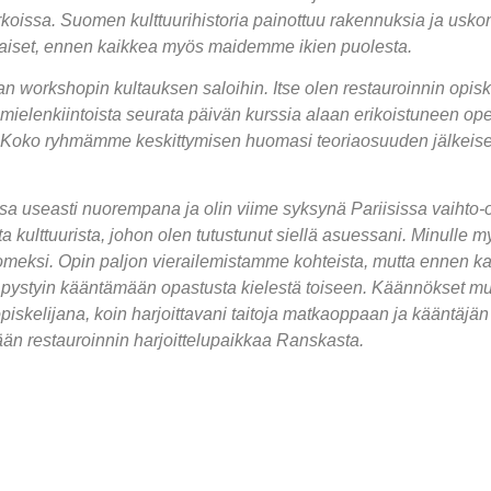
kirkoissa. Suomen kulttuurihistoria painottuu rakennuksia ja u
rilaiset, ennen kaikkea myös maidemme ikien puolesta.
orkshopin kultauksen saloihin. Itse olen restauroinnin opisk
n mielenkiintoista seurata päivän kurssia alaan erikoistuneen op
esti. Koko ryhmämme keskittymisen huomasi teoriaosuuden jälkeis
gissa useasti nuorempana ja olin viime syksynä Pariisissa vaiht
 kulttuurista, johon olen tutustunut siellä asuessani. Minulle 
uomeksi. Opin paljon vierailemistamme kohteista, mutta ennen k
ten pystyin kääntämään opastusta kielestä toiseen. Käännökset m
skelijana, koin harjoittavani taitoja matkaoppaan ja kääntäjän 
n restauroinnin harjoittelupaikkaa Ranskasta.