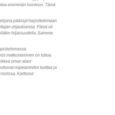
skontoa enemmän luontoon. Tämä
elijana päässyt harjoittelemaan
ettajan ohjauksessa. Päivä oli
elläkin hiljaisuudella. Saimme
o-opiskelemassa
myös matkustaminen on tuttua.
aikkea oman alani
uuttuivat nopeammiksi tuottaa ja
roolissa. Karttunut