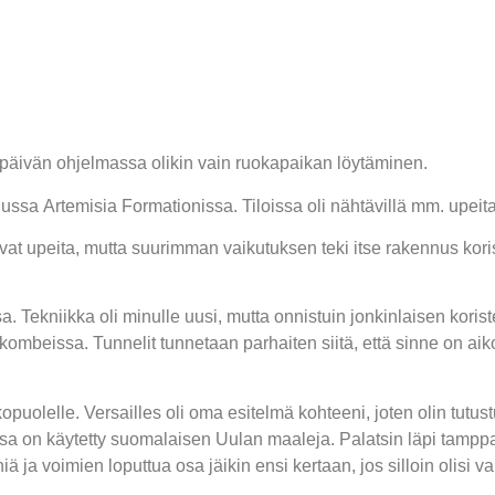
 päivän ohjelmassa olikin vain ruokapaikan löytäminen.
Artemisia Formationissa. Tiloissa oli nähtävillä mm. upeita opi
vat upeita, mutta suurimman vaikutuksen teki itse rakennus korist
a. Tekniikka oli minulle uusi, mutta onnistuin jonkinlaisen kori
ombeissa. Tunnelit tunnetaan parhaiten siitä, että sinne on aikoi
opuolelle. Versailles oli oma esitelmä kohteeni, joten olin tutus
ssa on käytetty suomalaisen Uulan maaleja. Palatsin läpi tamppa
iä ja voimien loputtua osa jäikin ensi kertaan, jos silloin olisi v