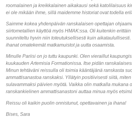
roomalainen ja kreikkalainen aikakausi sekä katolilaisuus 
ei ole mikään ihme, sillä maidemme historiat ovat todella e
Saimme kokea yhdenpäivän ranskalaisen opettajan ohjaaman w
siirtometallien käyttöä myös HMAK:ssa. Oli kuitenkin erittäi
suunniteltu hyvin niin toteutuksellisesti kuin aikataulullis
ihanat omatekemät matkamuistot ja uutta osaamista.
Minulle Pariisi on jo tuttu kaupunki. Olen vieraillut kaupun
kuukauden Artemisia Formationissa. Itse pidän ranskalaisesta
Minun tehtäväni reissulla oli toimia kääntäjänä ranskasta s
ammattisanastoa ranskaksi. Yllätyin positiivisesti siitä, mi
sulavammaksi päivien myötä. Vaikka olin matkalla mukana opi
ranskankielinen ammattisanastoni auttaa minua myös etsimää
Reissu oli kaikin puolin onnistunut, opettavainen ja ihana!
Bises, Sara