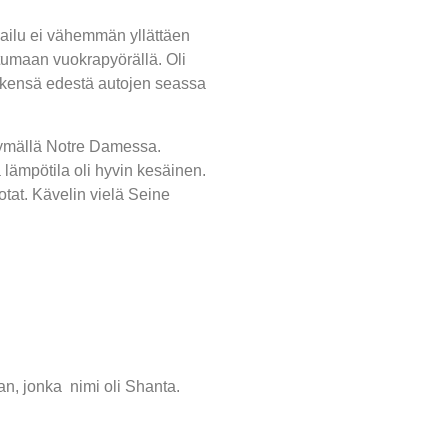
okailu ei vähemmän yllättäen
htumaan vuokrapyörällä. Oli
 henkensä edestä autojen seassa
käymällä Notre Damessa.
 lämpötila oli hyvin kesäinen.
otat. Kävelin vielä Seine
an, jonka nimi oli Shanta.