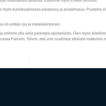
oja historiallisia tavaroita. Kävimme myös Eiffelin tornissa.
myös kuninkaallisessa palatsissa ja puutarhassa. Puutarha oli 
oli erittäin iso ja mielenkiintoinen.
ja voimme olla vielä parempia
opiskelijoita. Olen myös kiitollin
aa Pariisiin. Toivon, että voin osallistua tällaisiin matkoihin