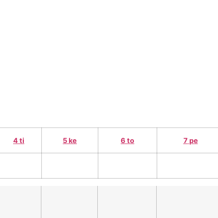
e
työelämälle
alumnille
yhteystiedot
elä
4
ti
5
ke
6
to
7
pe