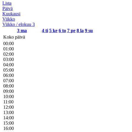
Lista
Päivä
Kuukausi
Viikko
Viikko / elokuu 3
3
ma
4
ti
5
ke
6
to
7
pe
8
la
9
su
Koko päivä
00:00
01:00
02:00
03:00
04:00
05:00
06:00
07:00
08:00
09:00
10:00
11:00
12:00
13:00
14:00
15:00
16:00