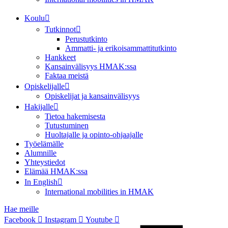
Koulu
Tutkinnot
Perustutkinto
Ammatti- ja erikoisammattitutkinto
Hankkeet
Kansainvälisyys HMAK:ssa
Faktaa meistä
Opiskelijalle
Opiskelijat ja kansainvälisyys
Hakijalle
Tietoa hakemisesta
Tutustuminen
Huoltajalle ja opinto-ohjaajalle
Työelämälle
Alumnille
Yhteystiedot
Elämää HMAK:ssa
In English
International mobilities in HMAK
Hae meille
Facebook
Instagram
Youtube