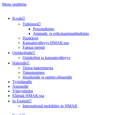
Mene sisältöön
Koulu
Tutkinnot
Perustutkinto
Ammatti- ja erikoisammattitutkinto
Hankkeet
Kansainvälisyys HMAK:ssa
Faktaa meistä
Opiskelijalle
Opiskelijat ja kansainvälisyys
Hakijalle
Tietoa hakemisesta
Tutustuminen
Huoltajalle ja opinto-ohjaajalle
Työelämälle
Alumnille
Yhteystiedot
Elämää HMAK:ssa
In English
International mobilities in HMAK