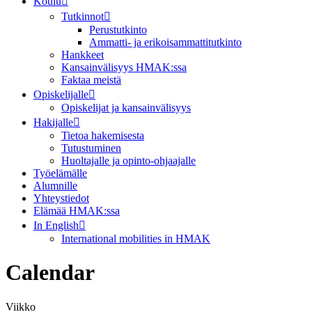
Koulu
Tutkinnot
Perustutkinto
Ammatti- ja erikoisammattitutkinto
Hankkeet
Kansainvälisyys HMAK:ssa
Faktaa meistä
Opiskelijalle
Opiskelijat ja kansainvälisyys
Hakijalle
Tietoa hakemisesta
Tutustuminen
Huoltajalle ja opinto-ohjaajalle
Työelämälle
Alumnille
Yhteystiedot
Elämää HMAK:ssa
In English
International mobilities in HMAK
Calendar
Viikko