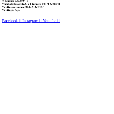
Y-tunnus: 0222804-1
Verkkolaskuosoite/OVT-tunnus: 003702228041
Välittäjän tunnus: 003723327487
Välittäjä: Apix
Facebook
Instagram
Youtube