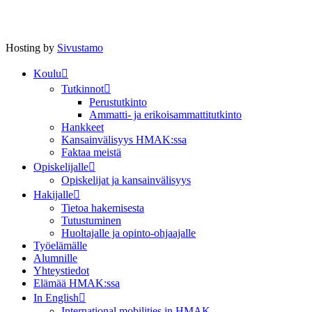
Hosting by
Sivustamo
Koulu
Tutkinnot
Perustutkinto
Ammatti- ja erikoisammattitutkinto
Hankkeet
Kansainvälisyys HMAK:ssa
Faktaa meistä
Opiskelijalle
Opiskelijat ja kansainvälisyys
Hakijalle
Tietoa hakemisesta
Tutustuminen
Huoltajalle ja opinto-ohjaajalle
Työelämälle
Alumnille
Yhteystiedot
Elämää HMAK:ssa
In English
International mobilities in HMAK