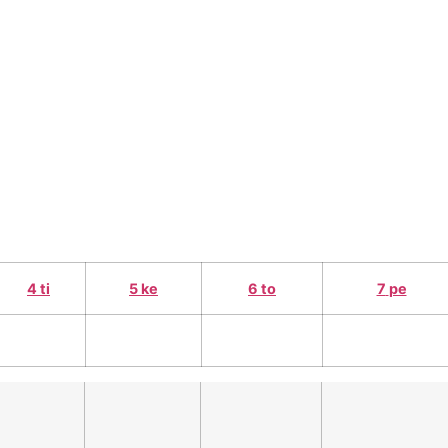
e
työelämälle
alumnille
yhteystiedot
elä
4
ti
5
ke
6
to
7
pe