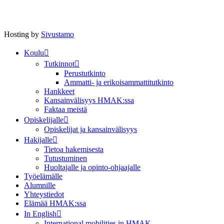
Hosting by
Sivustamo
Koulu
Tutkinnot
Perustutkinto
Ammatti- ja erikoisammattitutkinto
Hankkeet
Kansainvälisyys HMAK:ssa
Faktaa meistä
Opiskelijalle
Opiskelijat ja kansainvälisyys
Hakijalle
Tietoa hakemisesta
Tutustuminen
Huoltajalle ja opinto-ohjaajalle
Työelämälle
Alumnille
Yhteystiedot
Elämää HMAK:ssa
In English
International mobilities in HMAK