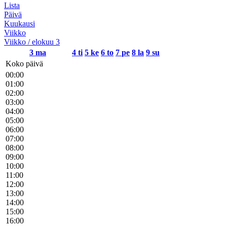
Lista
Päivä
Kuukausi
Viikko
Viikko / elokuu 3
3
ma
4
ti
5
ke
6
to
7
pe
8
la
9
su
Koko päivä
00:00
01:00
02:00
03:00
04:00
05:00
06:00
07:00
08:00
09:00
10:00
11:00
12:00
13:00
14:00
15:00
16:00