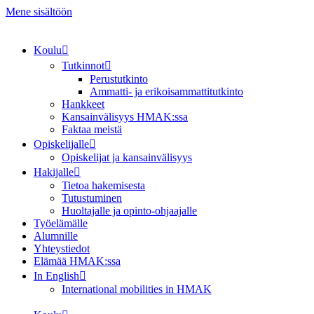
Mene sisältöön
Koulu
Tutkinnot
Perustutkinto
Ammatti- ja erikoisammattitutkinto
Hankkeet
Kansainvälisyys HMAK:ssa
Faktaa meistä
Opiskelijalle
Opiskelijat ja kansainvälisyys
Hakijalle
Tietoa hakemisesta
Tutustuminen
Huoltajalle ja opinto-ohjaajalle
Työelämälle
Alumnille
Yhteystiedot
Elämää HMAK:ssa
In English
International mobilities in HMAK