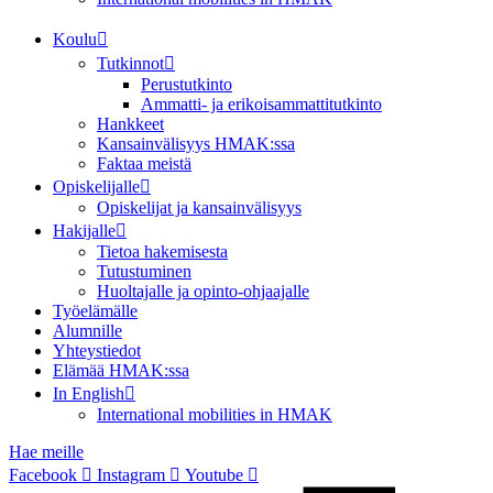
Koulu
Tutkinnot
Perustutkinto
Ammatti- ja erikoisammattitutkinto
Hankkeet
Kansainvälisyys HMAK:ssa
Faktaa meistä
Opiskelijalle
Opiskelijat ja kansainvälisyys
Hakijalle
Tietoa hakemisesta
Tutustuminen
Huoltajalle ja opinto-ohjaajalle
Työelämälle
Alumnille
Yhteystiedot
Elämää HMAK:ssa
In English
International mobilities in HMAK
Hae meille
Facebook
Instagram
Youtube