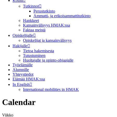
Koulu
Tutkinnot
Perustutkinto
Ammatti- ja erikoisammattitutkinto
Hankkeet
Kansainvälisyys HMAK:ssa
Faktaa meistä
Opiskelijalle
Opiskelijat ja kansainvälisyys
Hakijalle
Tietoa hakemisesta
Tutustuminen
Huoltajalle ja opinto-ohjaajalle
Työelämälle
Alumnille
Yhteystiedot
Elämää HMAK:ssa
In English
International mobilities in HMAK
Calendar
Viikko