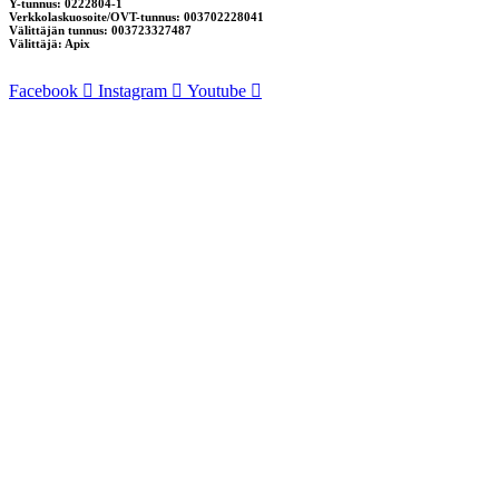
Y-tunnus: 0222804-1
Verkkolaskuosoite/OVT-tunnus: 003702228041
Välittäjän tunnus: 003723327487
Välittäjä: Apix
Facebook
Instagram
Youtube