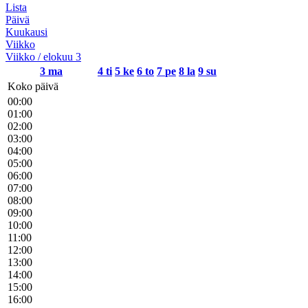
Lista
Päivä
Kuukausi
Viikko
Viikko / elokuu 3
3
ma
4
ti
5
ke
6
to
7
pe
8
la
9
su
Koko päivä
00:00
01:00
02:00
03:00
04:00
05:00
06:00
07:00
08:00
09:00
10:00
11:00
12:00
13:00
14:00
15:00
16:00