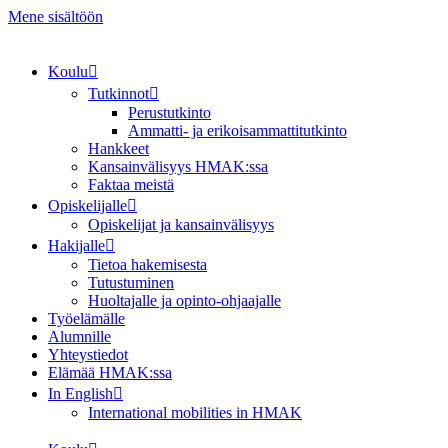
Mene sisältöön
Koulu
Tutkinnot
Perustutkinto
Ammatti- ja erikoisammattitutkinto
Hankkeet
Kansainvälisyys HMAK:ssa
Faktaa meistä
Opiskelijalle
Opiskelijat ja kansainvälisyys
Hakijalle
Tietoa hakemisesta
Tutustuminen
Huoltajalle ja opinto-ohjaajalle
Työelämälle
Alumnille
Yhteystiedot
Elämää HMAK:ssa
In English
International mobilities in HMAK