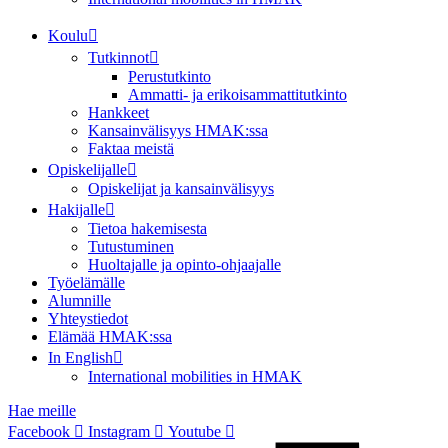
Koulu
Tutkinnot
Perustutkinto
Ammatti- ja erikoisammattitutkinto
Hankkeet
Kansainvälisyys HMAK:ssa
Faktaa meistä
Opiskelijalle
Opiskelijat ja kansainvälisyys
Hakijalle
Tietoa hakemisesta
Tutustuminen
Huoltajalle ja opinto-ohjaajalle
Työelämälle
Alumnille
Yhteystiedot
Elämää HMAK:ssa
In English
International mobilities in HMAK
Hae meille
Facebook
Instagram
Youtube