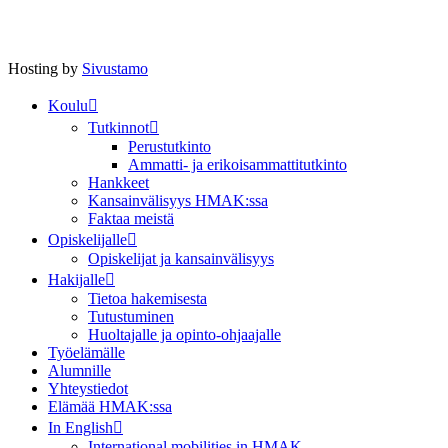
Hosting by
Sivustamo
Koulu
Tutkinnot
Perustutkinto
Ammatti- ja erikoisammattitutkinto
Hankkeet
Kansainvälisyys HMAK:ssa
Faktaa meistä
Opiskelijalle
Opiskelijat ja kansainvälisyys
Hakijalle
Tietoa hakemisesta
Tutustuminen
Huoltajalle ja opinto-ohjaajalle
Työelämälle
Alumnille
Yhteystiedot
Elämää HMAK:ssa
In English
International mobilities in HMAK