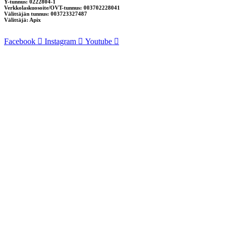
Y-tunnus: 0222804-1
Verkkolaskuosoite/OVT-tunnus: 003702228041
Välittäjän tunnus: 003723327487
Välittäjä: Apix
Facebook
Instagram
Youtube