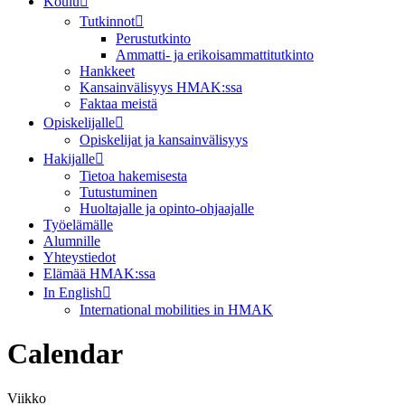
Koulu
Tutkinnot
Perustutkinto
Ammatti- ja erikoisammattitutkinto
Hankkeet
Kansainvälisyys HMAK:ssa
Faktaa meistä
Opiskelijalle
Opiskelijat ja kansainvälisyys
Hakijalle
Tietoa hakemisesta
Tutustuminen
Huoltajalle ja opinto-ohjaajalle
Työelämälle
Alumnille
Yhteystiedot
Elämää HMAK:ssa
In English
International mobilities in HMAK
Calendar
Viikko