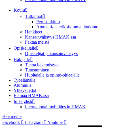
Koulu
Tutkinnot
Perustutkinto
Ammatti- ja erikoisammattitutkinto
Hankkeet
Kansainvälisyys HMAK:ssa
Faktaa meistä
Opiskelijalle
Opiskelijat ja kansainvälisyys
Hakijalle
Tietoa hakemisesta
Tutustuminen
Huoltajalle ja opinto-ohjaajalle
Työelämälle
Alumnille
Yhteystiedot
Elämää HMAK:ssa
In English
International mobilities in HMAK
Hae meille
Facebook
Instagram
Youtube