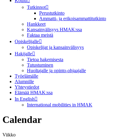
Koulu
Tutkinnot
Perustutkinto
Ammatti- ja erikoisammattitutkinto
Hankkeet
Kansainvälisyys HMAK:ssa
Faktaa meistä
Opiskelijalle
Opiskelijat ja kansainvälisyys
Hakijalle
Tietoa hakemisesta
Tutustuminen
Huoltajalle ja opinto-ohjaajalle
Työelämälle
Alumnille
Yhteystiedot
Elämää HMAK:ssa
In English
International mobilities in HMAK
Calendar
Viikko