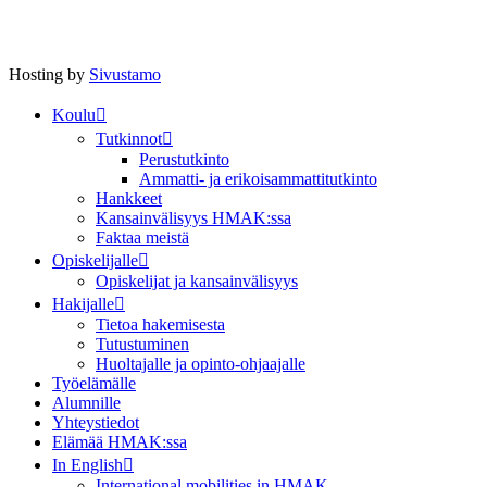
Hosting by
Sivustamo
Koulu
Tutkinnot
Perustutkinto
Ammatti- ja erikoisammattitutkinto
Hankkeet
Kansainvälisyys HMAK:ssa
Faktaa meistä
Opiskelijalle
Opiskelijat ja kansainvälisyys
Hakijalle
Tietoa hakemisesta
Tutustuminen
Huoltajalle ja opinto-ohjaajalle
Työelämälle
Alumnille
Yhteystiedot
Elämää HMAK:ssa
In English
International mobilities in HMAK