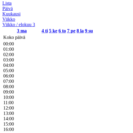
Lista
Päivä
Kuukausi
Viikko
Viikko / elokuu 3
3
ma
4
ti
5
ke
6
to
7
pe
8
la
9
su
Koko päivä
00:00
01:00
02:00
03:00
04:00
05:00
06:00
07:00
08:00
09:00
10:00
11:00
12:00
13:00
14:00
15:00
16:00