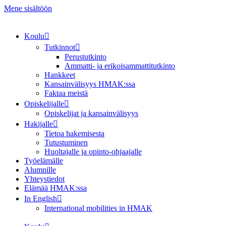
Mene sisältöön
Koulu
Tutkinnot
Perustutkinto
Ammatti- ja erikoisammattitutkinto
Hankkeet
Kansainvälisyys HMAK:ssa
Faktaa meistä
Opiskelijalle
Opiskelijat ja kansainvälisyys
Hakijalle
Tietoa hakemisesta
Tutustuminen
Huoltajalle ja opinto-ohjaajalle
Työelämälle
Alumnille
Yhteystiedot
Elämää HMAK:ssa
In English
International mobilities in HMAK