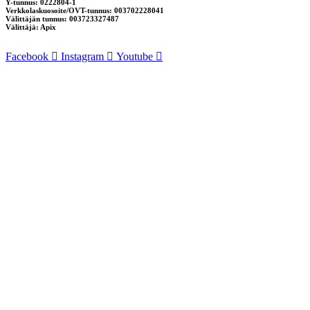
Y-tunnus: 0222804-1
Verkkolaskuosoite/OVT-tunnus: 003702228041
Välittäjän tunnus: 003723327487
Välittäjä: Apix
Facebook
Instagram
Youtube