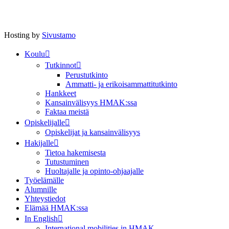
Hosting by
Sivustamo
Koulu
Tutkinnot
Perustutkinto
Ammatti- ja erikoisammattitutkinto
Hankkeet
Kansainvälisyys HMAK:ssa
Faktaa meistä
Opiskelijalle
Opiskelijat ja kansainvälisyys
Hakijalle
Tietoa hakemisesta
Tutustuminen
Huoltajalle ja opinto-ohjaajalle
Työelämälle
Alumnille
Yhteystiedot
Elämää HMAK:ssa
In English
International mobilities in HMAK