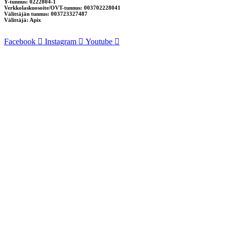
Y-tunnus: 0222804-1
Verkkolaskuosoite/OVT-tunnus: 003702228041
Välittäjän tunnus: 003723327487
Välittäjä: Apix
Facebook
Instagram
Youtube