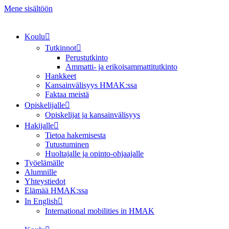
Mene sisältöön
Koulu
Tutkinnot
Perustutkinto
Ammatti- ja erikoisammattitutkinto
Hankkeet
Kansainvälisyys HMAK:ssa
Faktaa meistä
Opiskelijalle
Opiskelijat ja kansainvälisyys
Hakijalle
Tietoa hakemisesta
Tutustuminen
Huoltajalle ja opinto-ohjaajalle
Työelämälle
Alumnille
Yhteystiedot
Elämää HMAK:ssa
In English
International mobilities in HMAK