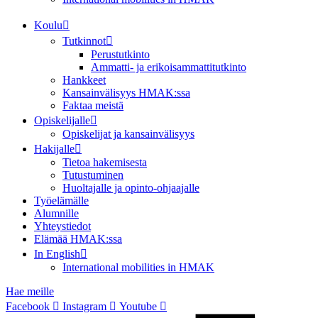
Koulu
Tutkinnot
Perustutkinto
Ammatti- ja erikoisammattitutkinto
Hankkeet
Kansainvälisyys HMAK:ssa
Faktaa meistä
Opiskelijalle
Opiskelijat ja kansainvälisyys
Hakijalle
Tietoa hakemisesta
Tutustuminen
Huoltajalle ja opinto-ohjaajalle
Työelämälle
Alumnille
Yhteystiedot
Elämää HMAK:ssa
In English
International mobilities in HMAK
Hae meille
Facebook
Instagram
Youtube