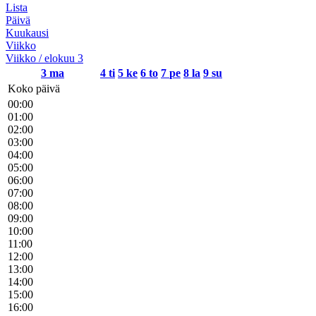
Lista
Päivä
Kuukausi
Viikko
Viikko / elokuu 3
3
ma
4
ti
5
ke
6
to
7
pe
8
la
9
su
Koko päivä
00:00
01:00
02:00
03:00
04:00
05:00
06:00
07:00
08:00
09:00
10:00
11:00
12:00
13:00
14:00
15:00
16:00