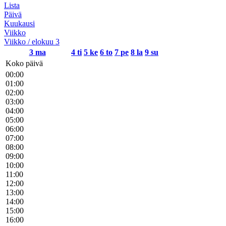
Lista
Päivä
Kuukausi
Viikko
Viikko / elokuu 3
3
ma
4
ti
5
ke
6
to
7
pe
8
la
9
su
Koko päivä
00:00
01:00
02:00
03:00
04:00
05:00
06:00
07:00
08:00
09:00
10:00
11:00
12:00
13:00
14:00
15:00
16:00