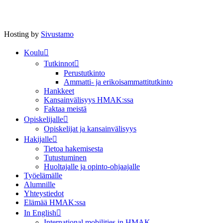
Hosting by
Sivustamo
Koulu
Tutkinnot
Perustutkinto
Ammatti- ja erikoisammattitutkinto
Hankkeet
Kansainvälisyys HMAK:ssa
Faktaa meistä
Opiskelijalle
Opiskelijat ja kansainvälisyys
Hakijalle
Tietoa hakemisesta
Tutustuminen
Huoltajalle ja opinto-ohjaajalle
Työelämälle
Alumnille
Yhteystiedot
Elämää HMAK:ssa
In English
International mobilities in HMAK