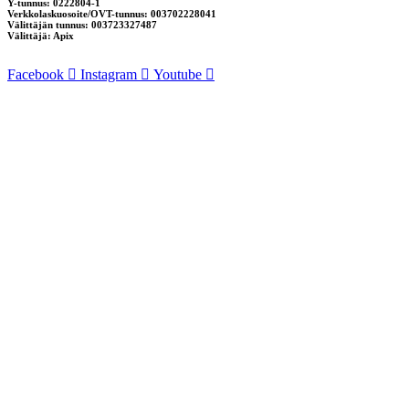
Y-tunnus: 0222804-1
Verkkolaskuosoite/OVT-tunnus: 003702228041
Välittäjän tunnus: 003723327487
Välittäjä: Apix
Facebook
Instagram
Youtube