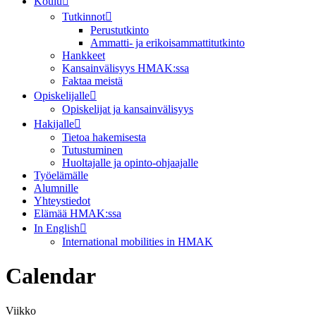
Koulu
Tutkinnot
Perustutkinto
Ammatti- ja erikoisammattitutkinto
Hankkeet
Kansainvälisyys HMAK:ssa
Faktaa meistä
Opiskelijalle
Opiskelijat ja kansainvälisyys
Hakijalle
Tietoa hakemisesta
Tutustuminen
Huoltajalle ja opinto-ohjaajalle
Työelämälle
Alumnille
Yhteystiedot
Elämää HMAK:ssa
In English
International mobilities in HMAK
Calendar
Viikko