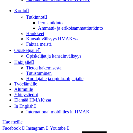
Koulu
Tutkinnot
Perustutkinto
Ammatti- ja erikoisammattitutkinto
Hankkeet
Kansainvälisyys HMAK:ssa
Faktaa meistä
Opiskelijalle
Opiskelijat ja kansainvälisyys
Hakijalle
Tietoa hakemisesta
Tutustuminen
Huoltajalle ja opinto-ohjaajalle
Työelämälle
Alumnille
Yhteystiedot
Elämää HMAK:ssa
In English
International mobilities in HMAK
Hae meille
Facebook
Instagram
Youtube