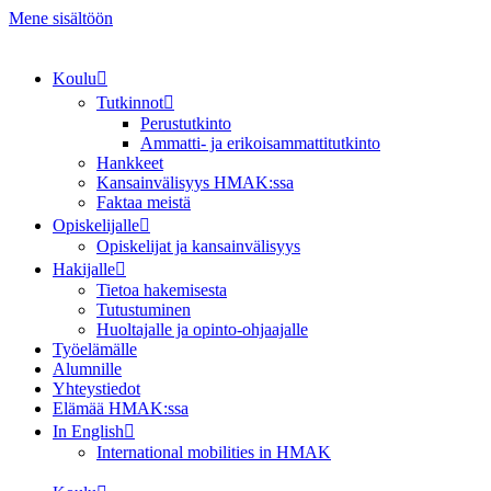
Mene sisältöön
Koulu
Tutkinnot
Perustutkinto
Ammatti- ja erikoisammattitutkinto
Hankkeet
Kansainvälisyys HMAK:ssa
Faktaa meistä
Opiskelijalle
Opiskelijat ja kansainvälisyys
Hakijalle
Tietoa hakemisesta
Tutustuminen
Huoltajalle ja opinto-ohjaajalle
Työelämälle
Alumnille
Yhteystiedot
Elämää HMAK:ssa
In English
International mobilities in HMAK