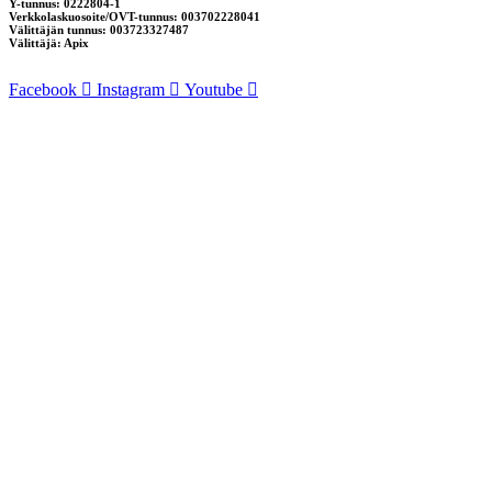
Y-tunnus: 0222804-1
Verkkolaskuosoite/OVT-tunnus: 003702228041
Välittäjän tunnus: 003723327487
Välittäjä: Apix
Facebook
Instagram
Youtube