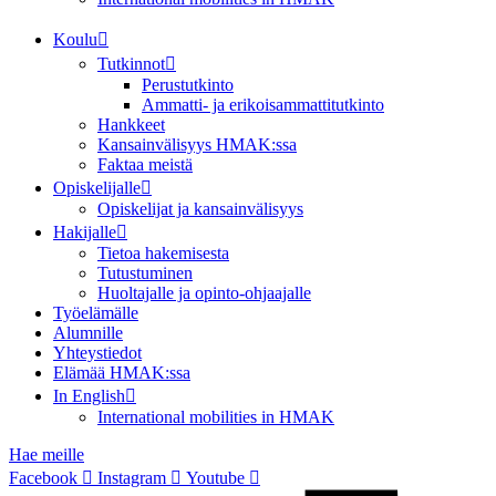
Koulu
Tutkinnot
Perustutkinto
Ammatti- ja erikoisammattitutkinto
Hankkeet
Kansainvälisyys HMAK:ssa
Faktaa meistä
Opiskelijalle
Opiskelijat ja kansainvälisyys
Hakijalle
Tietoa hakemisesta
Tutustuminen
Huoltajalle ja opinto-ohjaajalle
Työelämälle
Alumnille
Yhteystiedot
Elämää HMAK:ssa
In English
International mobilities in HMAK
Hae meille
Facebook
Instagram
Youtube