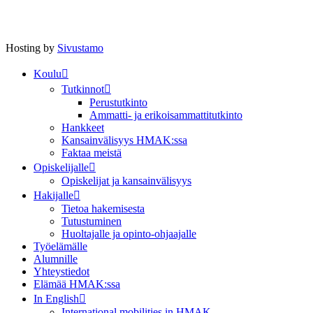
Hosting by
Sivustamo
Koulu
Tutkinnot
Perustutkinto
Ammatti- ja erikoisammattitutkinto
Hankkeet
Kansainvälisyys HMAK:ssa
Faktaa meistä
Opiskelijalle
Opiskelijat ja kansainvälisyys
Hakijalle
Tietoa hakemisesta
Tutustuminen
Huoltajalle ja opinto-ohjaajalle
Työelämälle
Alumnille
Yhteystiedot
Elämää HMAK:ssa
In English
International mobilities in HMAK