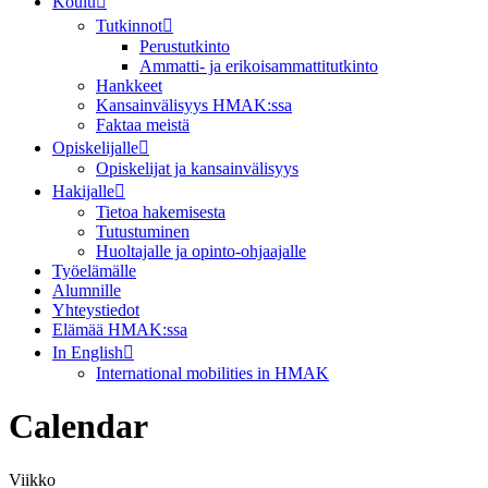
Koulu
Tutkinnot
Perustutkinto
Ammatti- ja erikoisammattitutkinto
Hankkeet
Kansainvälisyys HMAK:ssa
Faktaa meistä
Opiskelijalle
Opiskelijat ja kansainvälisyys
Hakijalle
Tietoa hakemisesta
Tutustuminen
Huoltajalle ja opinto-ohjaajalle
Työelämälle
Alumnille
Yhteystiedot
Elämää HMAK:ssa
In English
International mobilities in HMAK
Calendar
Viikko