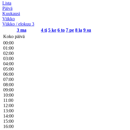
Lista
Päivä
Kuukausi
Viikko
Viikko / elokuu 3
3
ma
4
ti
5
ke
6
to
7
pe
8
la
9
su
Koko päivä
00:00
01:00
02:00
03:00
04:00
05:00
06:00
07:00
08:00
09:00
10:00
11:00
12:00
13:00
14:00
15:00
16:00