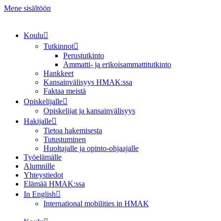
Mene sisältöön
Koulu
Tutkinnot
Perustutkinto
Ammatti- ja erikoisammattitutkinto
Hankkeet
Kansainvälisyys HMAK:ssa
Faktaa meistä
Opiskelijalle
Opiskelijat ja kansainvälisyys
Hakijalle
Tietoa hakemisesta
Tutustuminen
Huoltajalle ja opinto-ohjaajalle
Työelämälle
Alumnille
Yhteystiedot
Elämää HMAK:ssa
In English
International mobilities in HMAK