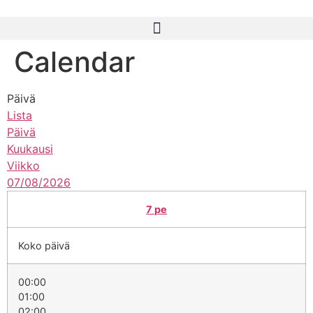
Calendar
Päivä
Lista
Päivä
Kuukausi
Viikko
07/08/2026
7
pe
Koko päivä
00:00
01:00
02:00