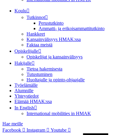
Koulu
Tutkinnot
Perustutkinto
Ammatti- ja erikoisammattitutkinto
Hankkeet
Kansainvälisyys HMAK:ssa
Faktaa meistä
Opiskelijalle
Opiskelijat ja kansainvälisyys
Hakijalle
Tietoa hakemisesta
Tutustuminen
Huoltajalle ja opinto-ohjaajalle
Työelämälle
Alumnille
Yhteystiedot
Elämää HMAK:ssa
In English
International mobilities in HMAK
Hae meille
Facebook
Instagram
Youtube