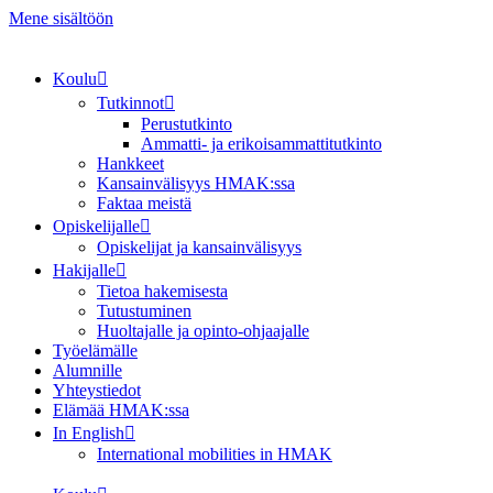
Mene sisältöön
Koulu
Tutkinnot
Perustutkinto
Ammatti- ja erikoisammattitutkinto
Hankkeet
Kansainvälisyys HMAK:ssa
Faktaa meistä
Opiskelijalle
Opiskelijat ja kansainvälisyys
Hakijalle
Tietoa hakemisesta
Tutustuminen
Huoltajalle ja opinto-ohjaajalle
Työelämälle
Alumnille
Yhteystiedot
Elämää HMAK:ssa
In English
International mobilities in HMAK