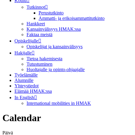
Koulu
Tutkinnot
Perustutkinto
Ammatti- ja erikoisammattitutkinto
Hankkeet
Kansainvälisyys HMAK:ssa
Faktaa meistä
Opiskelijalle
Opiskelijat ja kansainvälisyys
Hakijalle
Tietoa hakemisesta
Tutustuminen
Huoltajalle ja opinto-ohjaajalle
Työelämälle
Alumnille
Yhteystiedot
Elämää HMAK:ssa
In English
International mobilities in HMAK
Calendar
Päivä