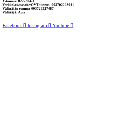
Y-tunnus: 0222804-1
Verkkolaskuosoite/OVT-tunnus: 003702228041
Välittäjän tunnus: 003723327487
Välittäjä: Apix
Facebook
Instagram
Youtube