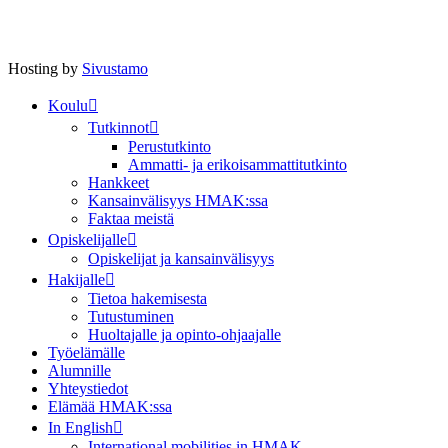
Hosting by
Sivustamo
Koulu
Tutkinnot
Perustutkinto
Ammatti- ja erikoisammattitutkinto
Hankkeet
Kansainvälisyys HMAK:ssa
Faktaa meistä
Opiskelijalle
Opiskelijat ja kansainvälisyys
Hakijalle
Tietoa hakemisesta
Tutustuminen
Huoltajalle ja opinto-ohjaajalle
Työelämälle
Alumnille
Yhteystiedot
Elämää HMAK:ssa
In English
International mobilities in HMAK