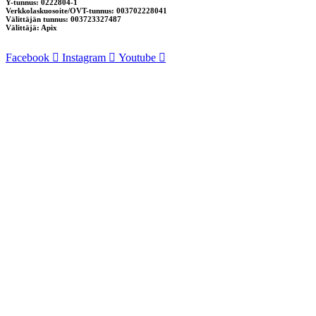
Y-tunnus: 0222804-1
Verkkolaskuosoite/OVT-tunnus: 003702228041
Välittäjän tunnus: 003723327487
Välittäjä: Apix
Facebook
Instagram
Youtube