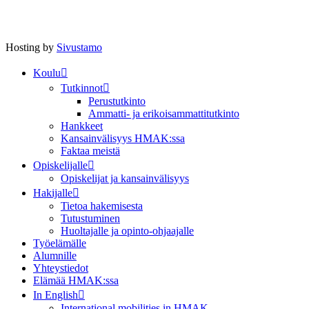
Hosting by
Sivustamo
Koulu
Tutkinnot
Perustutkinto
Ammatti- ja erikoisammattitutkinto
Hankkeet
Kansainvälisyys HMAK:ssa
Faktaa meistä
Opiskelijalle
Opiskelijat ja kansainvälisyys
Hakijalle
Tietoa hakemisesta
Tutustuminen
Huoltajalle ja opinto-ohjaajalle
Työelämälle
Alumnille
Yhteystiedot
Elämää HMAK:ssa
In English
International mobilities in HMAK