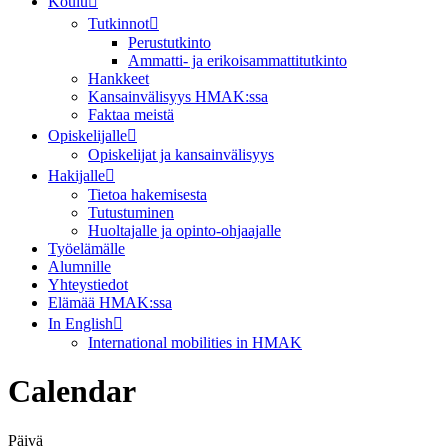
Koulu
Tutkinnot
Perustutkinto
Ammatti- ja erikoisammattitutkinto
Hankkeet
Kansainvälisyys HMAK:ssa
Faktaa meistä
Opiskelijalle
Opiskelijat ja kansainvälisyys
Hakijalle
Tietoa hakemisesta
Tutustuminen
Huoltajalle ja opinto-ohjaajalle
Työelämälle
Alumnille
Yhteystiedot
Elämää HMAK:ssa
In English
International mobilities in HMAK
Calendar
Päivä