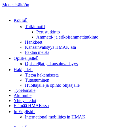
Mene sisältöön
Koulu
Tutkinnot
Perustutkinto
Ammatti- ja erikoisammattitutkinto
Hankkeet
Kansainvälisyys HMAK:ssa
Faktaa meistä
Opiskelijalle
Opiskelijat ja kansainvälisyys
Hakijalle
Tietoa hakemisesta
Tutustuminen
Huoltajalle ja opinto-ohjaajalle
Työelämälle
Alumnille
Yhteystiedot
Elämää HMAK:ssa
In English
International mobilities in HMAK