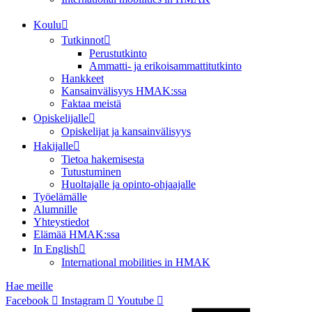
Koulu
Tutkinnot
Perustutkinto
Ammatti- ja erikoisammattitutkinto
Hankkeet
Kansainvälisyys HMAK:ssa
Faktaa meistä
Opiskelijalle
Opiskelijat ja kansainvälisyys
Hakijalle
Tietoa hakemisesta
Tutustuminen
Huoltajalle ja opinto-ohjaajalle
Työelämälle
Alumnille
Yhteystiedot
Elämää HMAK:ssa
In English
International mobilities in HMAK
Hae meille
Facebook
Instagram
Youtube