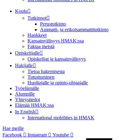
Koulu
Tutkinnot
Perustutkinto
Ammatti- ja erikoisammattitutkinto
Hankkeet
Kansainvälisyys HMAK:ssa
Faktaa meistä
Opiskelijalle
Opiskelijat ja kansainvälisyys
Hakijalle
Tietoa hakemisesta
Tutustuminen
Huoltajalle ja opinto-ohjaajalle
Työelämälle
Alumnille
Yhteystiedot
Elämää HMAK:ssa
In English
International mobilities in HMAK
Hae meille
Facebook
Instagram
Youtube