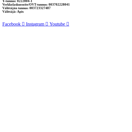
Y-tunnus: 0222804-1
Verkkolaskuosoite/OVT-tunnus: 003702228041
Välittäjän tunnus: 003723327487
Välittäjä: Apix
Facebook
Instagram
Youtube