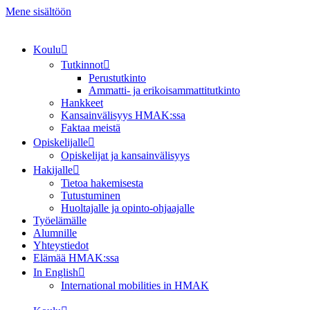
Mene sisältöön
Koulu
Tutkinnot
Perustutkinto
Ammatti- ja erikoisammattitutkinto
Hankkeet
Kansainvälisyys HMAK:ssa
Faktaa meistä
Opiskelijalle
Opiskelijat ja kansainvälisyys
Hakijalle
Tietoa hakemisesta
Tutustuminen
Huoltajalle ja opinto-ohjaajalle
Työelämälle
Alumnille
Yhteystiedot
Elämää HMAK:ssa
In English
International mobilities in HMAK