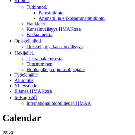
Koulu
Tutkinnot
Perustutkinto
Ammatti- ja erikoisammattitutkinto
Hankkeet
Kansainvälisyys HMAK:ssa
Faktaa meistä
Opiskelijalle
Opiskelijat ja kansainvälisyys
Hakijalle
Tietoa hakemisesta
Tutustuminen
Huoltajalle ja opinto-ohjaajalle
Työelämälle
Alumnille
Yhteystiedot
Elämää HMAK:ssa
In English
International mobilities in HMAK
Calendar
Päivä