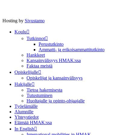
Hosting by
Sivustamo
Koulu
Tutkinnot
Perustutkinto
Ammatti- ja erikoisammattitutkinto
Hankkeet
Kansainvälisyys HMAK:ssa
Faktaa meistä
Opiskelijalle
Opiskelijat ja kansainvälisyys
Hakijalle
Tietoa hakemisesta
Tutustuminen
Huoltajalle ja opinto-ohjaajalle
Työelämälle
Alumnille
Yhteystiedot
Elämää HMAK:ssa
In English
International mobilities in HMAK