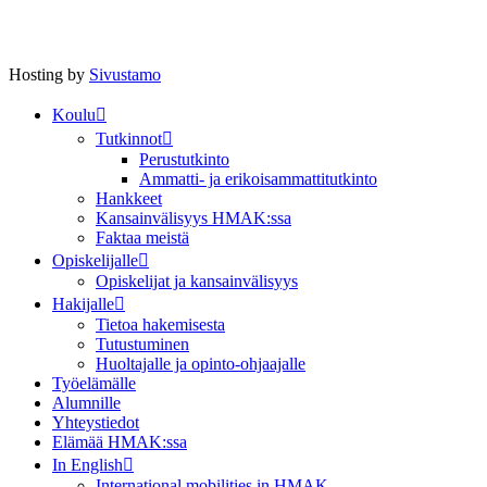
Hosting by
Sivustamo
Koulu
Tutkinnot
Perustutkinto
Ammatti- ja erikoisammattitutkinto
Hankkeet
Kansainvälisyys HMAK:ssa
Faktaa meistä
Opiskelijalle
Opiskelijat ja kansainvälisyys
Hakijalle
Tietoa hakemisesta
Tutustuminen
Huoltajalle ja opinto-ohjaajalle
Työelämälle
Alumnille
Yhteystiedot
Elämää HMAK:ssa
In English
International mobilities in HMAK