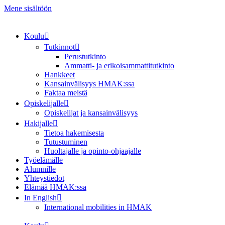
Mene sisältöön
Koulu
Tutkinnot
Perustutkinto
Ammatti- ja erikoisammattitutkinto
Hankkeet
Kansainvälisyys HMAK:ssa
Faktaa meistä
Opiskelijalle
Opiskelijat ja kansainvälisyys
Hakijalle
Tietoa hakemisesta
Tutustuminen
Huoltajalle ja opinto-ohjaajalle
Työelämälle
Alumnille
Yhteystiedot
Elämää HMAK:ssa
In English
International mobilities in HMAK