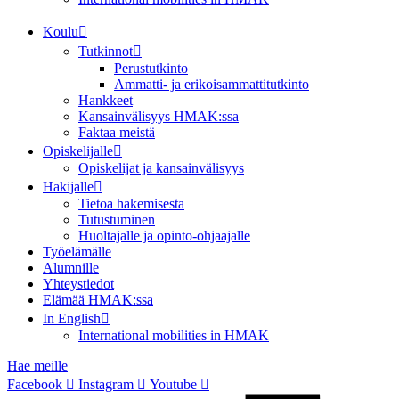
Koulu
Tutkinnot
Perustutkinto
Ammatti- ja erikoisammattitutkinto
Hankkeet
Kansainvälisyys HMAK:ssa
Faktaa meistä
Opiskelijalle
Opiskelijat ja kansainvälisyys
Hakijalle
Tietoa hakemisesta
Tutustuminen
Huoltajalle ja opinto-ohjaajalle
Työelämälle
Alumnille
Yhteystiedot
Elämää HMAK:ssa
In English
International mobilities in HMAK
Hae meille
Facebook
Instagram
Youtube