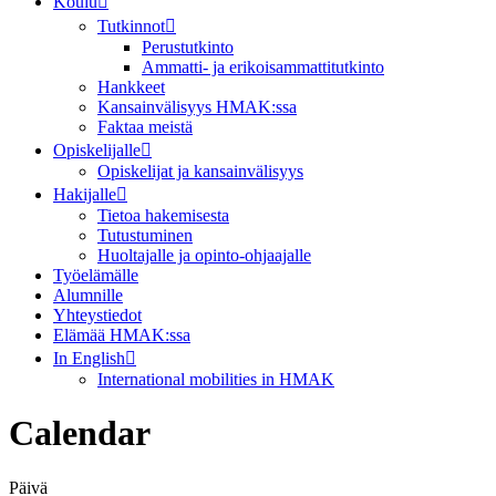
Koulu
Tutkinnot
Perustutkinto
Ammatti- ja erikoisammattitutkinto
Hankkeet
Kansainvälisyys HMAK:ssa
Faktaa meistä
Opiskelijalle
Opiskelijat ja kansainvälisyys
Hakijalle
Tietoa hakemisesta
Tutustuminen
Huoltajalle ja opinto-ohjaajalle
Työelämälle
Alumnille
Yhteystiedot
Elämää HMAK:ssa
In English
International mobilities in HMAK
Calendar
Päivä