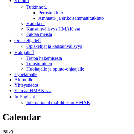
Koulu
Tutkinnot
Perustutkinto
Ammatti- ja erikoisammattitutkinto
Hankkeet
Kansainvälisyys HMAK:ssa
Faktaa meistä
Opiskelijalle
Opiskelijat ja kansainvälisyys
Hakijalle
Tietoa hakemisesta
Tutustuminen
Huoltajalle ja opinto-ohjaajalle
Työelämälle
Alumnille
Yhteystiedot
Elämää HMAK:ssa
In English
International mobilities in HMAK
Calendar
Päivä