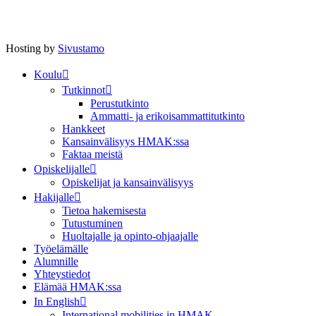
Hosting by
Sivustamo
Koulu
Tutkinnot
Perustutkinto
Ammatti- ja erikoisammattitutkinto
Hankkeet
Kansainvälisyys HMAK:ssa
Faktaa meistä
Opiskelijalle
Opiskelijat ja kansainvälisyys
Hakijalle
Tietoa hakemisesta
Tutustuminen
Huoltajalle ja opinto-ohjaajalle
Työelämälle
Alumnille
Yhteystiedot
Elämää HMAK:ssa
In English
International mobilities in HMAK