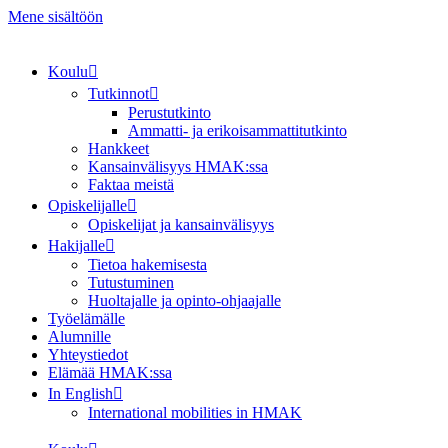
Mene sisältöön
Koulu
Tutkinnot
Perustutkinto
Ammatti- ja erikoisammattitutkinto
Hankkeet
Kansainvälisyys HMAK:ssa
Faktaa meistä
Opiskelijalle
Opiskelijat ja kansainvälisyys
Hakijalle
Tietoa hakemisesta
Tutustuminen
Huoltajalle ja opinto-ohjaajalle
Työelämälle
Alumnille
Yhteystiedot
Elämää HMAK:ssa
In English
International mobilities in HMAK