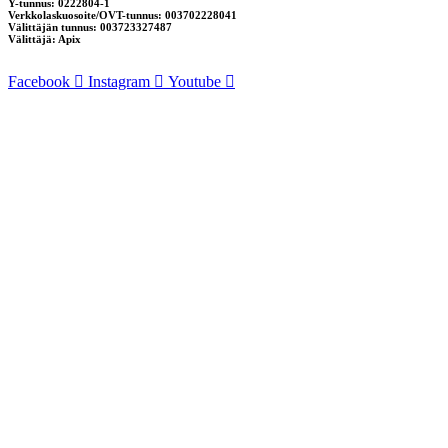
Y-tunnus: 0222804-1
Verkkolaskuosoite/OVT-tunnus: 003702228041
Välittäjän tunnus: 003723327487
Välittäjä: Apix
Facebook
Instagram
Youtube