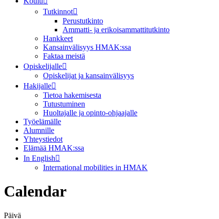
Koulu
Tutkinnot
Perustutkinto
Ammatti- ja erikoisammattitutkinto
Hankkeet
Kansainvälisyys HMAK:ssa
Faktaa meistä
Opiskelijalle
Opiskelijat ja kansainvälisyys
Hakijalle
Tietoa hakemisesta
Tutustuminen
Huoltajalle ja opinto-ohjaajalle
Työelämälle
Alumnille
Yhteystiedot
Elämää HMAK:ssa
In English
International mobilities in HMAK
Calendar
Päivä