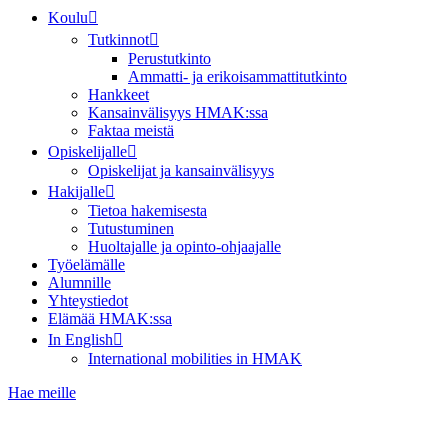
Koulu
Tutkinnot
Perustutkinto
Ammatti- ja erikoisammattitutkinto
Hankkeet
Kansainvälisyys HMAK:ssa
Faktaa meistä
Opiskelijalle
Opiskelijat ja kansainvälisyys
Hakijalle
Tietoa hakemisesta
Tutustuminen
Huoltajalle ja opinto-ohjaajalle
Työelämälle
Alumnille
Yhteystiedot
Elämää HMAK:ssa
In English
International mobilities in HMAK
Hae meille