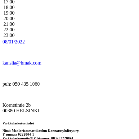
17:00
18:00
19:00
20:00
21:00
22:00
23:00
08/01/2022
kanslia@hmak.com
puh: 050 435 1060
Kornetintie 2b
00380 HELSINKI
Verkkolaskutustiedot
Nimi: Maalariammattikoulun Kannatusyhdistys ry.
Y-tunnus: 0222804-1
Verkkolaskuosoite/OVT-tunnus: 003702228041