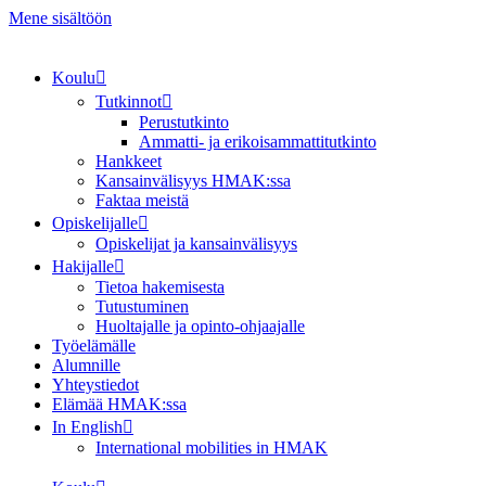
Mene sisältöön
Koulu
Tutkinnot
Perustutkinto
Ammatti- ja erikoisammattitutkinto
Hankkeet
Kansainvälisyys HMAK:ssa
Faktaa meistä
Opiskelijalle
Opiskelijat ja kansainvälisyys
Hakijalle
Tietoa hakemisesta
Tutustuminen
Huoltajalle ja opinto-ohjaajalle
Työelämälle
Alumnille
Yhteystiedot
Elämää HMAK:ssa
In English
International mobilities in HMAK