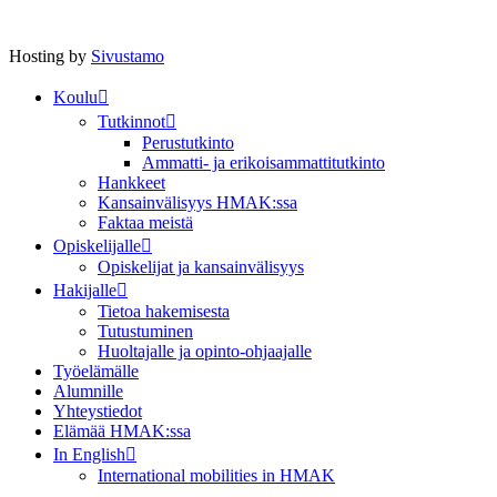
Hosting by
Sivustamo
Koulu
Tutkinnot
Perustutkinto
Ammatti- ja erikoisammattitutkinto
Hankkeet
Kansainvälisyys HMAK:ssa
Faktaa meistä
Opiskelijalle
Opiskelijat ja kansainvälisyys
Hakijalle
Tietoa hakemisesta
Tutustuminen
Huoltajalle ja opinto-ohjaajalle
Työelämälle
Alumnille
Yhteystiedot
Elämää HMAK:ssa
In English
International mobilities in HMAK