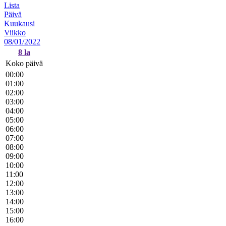
Lista
Päivä
Kuukausi
Viikko
08/01/2022
8
la
Koko päivä
00:00
01:00
02:00
03:00
04:00
05:00
06:00
07:00
08:00
09:00
10:00
11:00
12:00
13:00
14:00
15:00
16:00