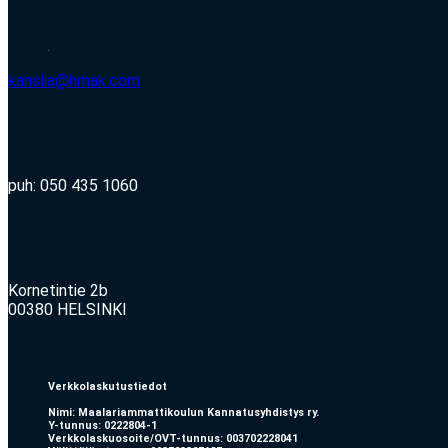
kanslia@hmak.com
puh: 050 435 1060
Kornetintie 2b
00380 HELSINKI
Verkkolaskutustiedot
Nimi: Maalariammattikoulun Kannatusyhdistys ry.
Y-tunnus: 0222804-1
Verkkolaskuosoite/OVT-tunnus: 003702228041