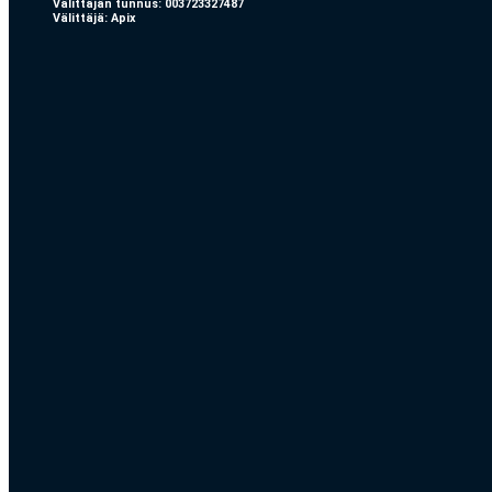
Välittäjän tunnus: 003723327487
Välittäjä: Apix