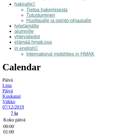
hakijalle
Tietoa hakemisesta
Tutustuminen
Huoltajalle ja opinto-ohjaajalle
työelämälle
alumnille
yhteystiedot
elämää hmak:ssa
in english
International mobilities in HMAK
Calendar
Päivä
Lista
Päivä
Kuukausi
Viikko
07/12/2019
7
la
Koko päivä
00:00
01:00