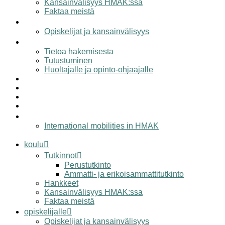
Kansainvälisyys HMAK:ssa
Faktaa meistä
opiskelijalle
Opiskelijat ja kansainvälisyys
hakijalle
Tietoa hakemisesta
Tutustuminen
Huoltajalle ja opinto-ohjaajalle
työelämälle
alumnille
yhteystiedot
elämää hmak:ssa
in english
International mobilities in HMAK
koulu
Tutkinnot
Perustutkinto
Ammatti- ja erikoisammattitutkinto
Hankkeet
Kansainvälisyys HMAK:ssa
Faktaa meistä
opiskelijalle
Opiskelijat ja kansainvälisyys