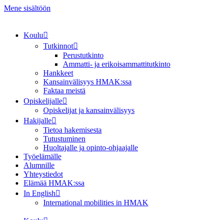
Mene sisältöön
Koulu
Tutkinnot
Perustutkinto
Ammatti- ja erikoisammattitutkinto
Hankkeet
Kansainvälisyys HMAK:ssa
Faktaa meistä
Opiskelijalle
Opiskelijat ja kansainvälisyys
Hakijalle
Tietoa hakemisesta
Tutustuminen
Huoltajalle ja opinto-ohjaajalle
Työelämälle
Alumnille
Yhteystiedot
Elämää HMAK:ssa
In English
International mobilities in HMAK