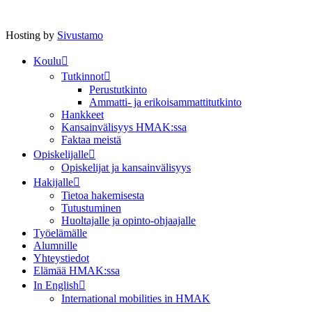
Hosting by
Sivustamo
Koulu
Tutkinnot
Perustutkinto
Ammatti- ja erikoisammattitutkinto
Hankkeet
Kansainvälisyys HMAK:ssa
Faktaa meistä
Opiskelijalle
Opiskelijat ja kansainvälisyys
Hakijalle
Tietoa hakemisesta
Tutustuminen
Huoltajalle ja opinto-ohjaajalle
Työelämälle
Alumnille
Yhteystiedot
Elämää HMAK:ssa
In English
International mobilities in HMAK