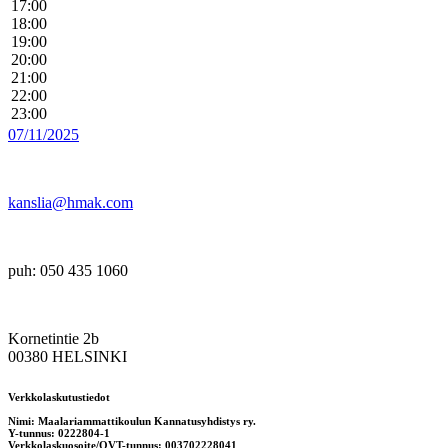
17:00
18:00
19:00
20:00
21:00
22:00
23:00
07/11/2025
kanslia@hmak.com
puh: 050 435 1060
Kornetintie 2b
00380 HELSINKI
Verkkolaskutustiedot
Nimi: Maalariammattikoulun Kannatusyhdistys ry.
Y-tunnus: 0222804-1
Verkkolaskuosoite/OVT-tunnus: 003702228041