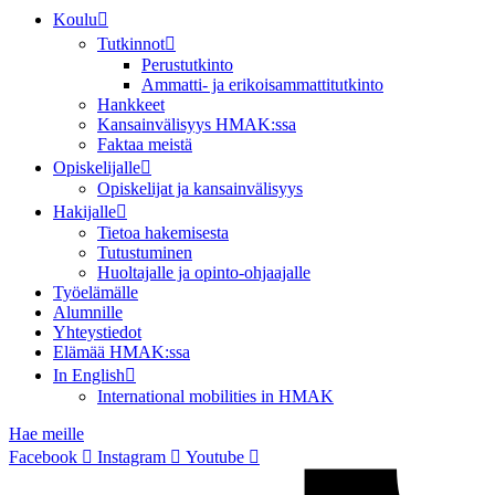
Koulu
Tutkinnot
Perustutkinto
Ammatti- ja erikoisammattitutkinto
Hankkeet
Kansainvälisyys HMAK:ssa
Faktaa meistä
Opiskelijalle
Opiskelijat ja kansainvälisyys
Hakijalle
Tietoa hakemisesta
Tutustuminen
Huoltajalle ja opinto-ohjaajalle
Työelämälle
Alumnille
Yhteystiedot
Elämää HMAK:ssa
In English
International mobilities in HMAK
Hae meille
Facebook
Instagram
Youtube