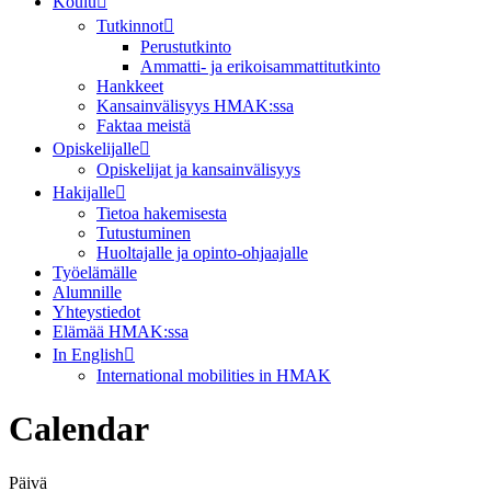
Koulu
Tutkinnot
Perustutkinto
Ammatti- ja erikoisammattitutkinto
Hankkeet
Kansainvälisyys HMAK:ssa
Faktaa meistä
Opiskelijalle
Opiskelijat ja kansainvälisyys
Hakijalle
Tietoa hakemisesta
Tutustuminen
Huoltajalle ja opinto-ohjaajalle
Työelämälle
Alumnille
Yhteystiedot
Elämää HMAK:ssa
In English
International mobilities in HMAK
Calendar
Päivä